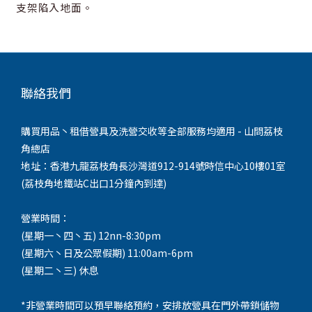
支架陷入地面。
聯絡我們
購買用品丶租借營具及洗營交收等全部服務均適用 - 山問荔枝
角總店
地址：香港九龍荔枝角長沙灣道912-914號時信中心10樓01室
(荔枝角地鐵站C出口1分鐘內到達)
營業時間：
(星期一丶四丶五) 12nn-8:30pm
(星期六丶日及公眾假期) 11:00am-6pm
(星期二丶三) 休息
*非營業時間可以預早聯絡預約，安排放營具在門外帶鎖儲物