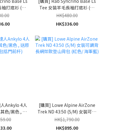
rino Base Ls
[購買] Rab Syncrino Base Ls
長袖打底衫 (深
Tee 女裝羊毛長袖打底衫 (深
)
灰)
0.00
HK$480.00
6.00
HK$336.00
Ankylo 4人
[購買] Lowe Alpine AirZone
其色/黑色 , 送
Trek ND 43:50 (S/M) 女裝可調
不包括門前杆)
背長網架款登山背包 (紅色/ 海
59.00
HK$1,790.00
軍藍)
33.00
HK$895.00