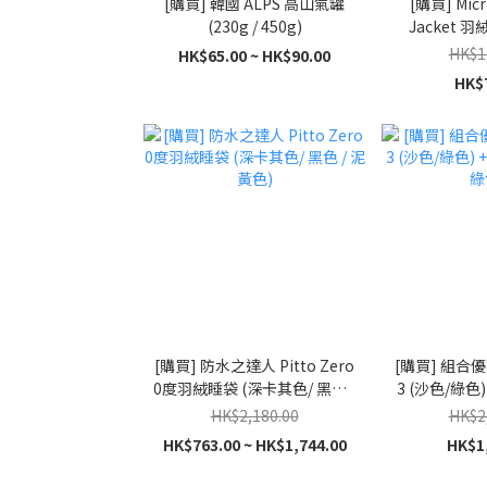
[購買] 韓國 ALPS 高山氣罐
[購買] Micr
(230g / 450g)
Jacket 羽絨
powe
HK$1
HK$65.00 ~ HK$90.00
HK$
[購買] 防水之達人 Pitto Zero
[購買] 組合優惠
0度羽絨睡袋 (深卡其色/ 黑色 /
3 (沙色/綠色)
泥黃色)
色/
HK$2,180.00
HK$2
HK$763.00 ~ HK$1,744.00
HK$1