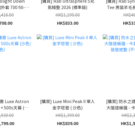
olight Down
[購買] Rab Ultrasphere 5充
[購買] Rab Sync
外套 700 fill-
氣睡墊 2026 (標準版)
Tee 男裝羊毛
r - 黑色
灰
,416.00
HK$1,190.00
HK$48
708.00
HK$833.00
HK$33
 Luxe Astron
[購買] Luxe Mini Peak II 單人
[購買] 防水之達人
 + 500s天幕 (沙
金字塔營 ( 沙色)
大隧道帳蓬 - 卡
綠色）
原裝營底墊 (
,930.00
HK$1,399.00
HK$2,3
,799.00
HK$839.00
HK$1,5