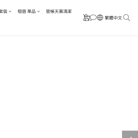
套裝
租借 單品
營帳天幕清潔
繁體中文