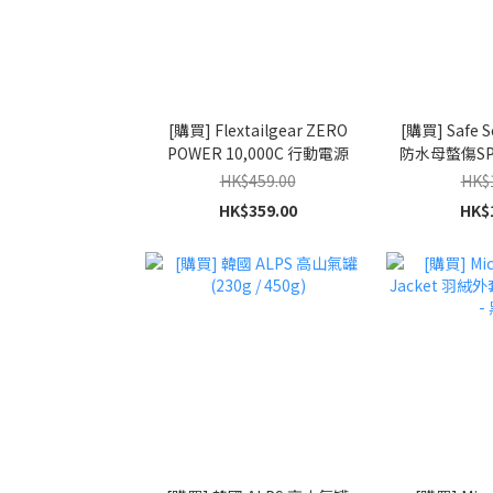
[購買] Flextailgear ZERO
[購買] Safe S
POWER 10,000C 行動電源
防水母螫傷SP
(海洋
HK$459.00
HK$
HK$359.00
HK$