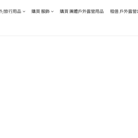
外/旅行用品
購買 服飾
購買 團體戶外露營用品
租借 戶外露營