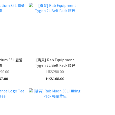
tium 35L 露營
[購買] Rab Equipment
囊
Tygen 2L Belt Pack 腰包
90.00
HK$280.00
7.00
HK$168.00