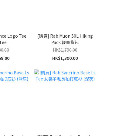
nce Logo Tee
[購買] Rab Muon 50L Hiking
Tee
Pack 輕量背包
0.00
HK$1,790.00
8.00
HK$1,390.00