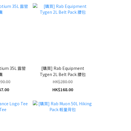
tium 35L 露營
[購買] Rab Equipment
囊
Tygen 2L Belt Pack 腰包
90.00
HK$280.00
7.00
HK$168.00