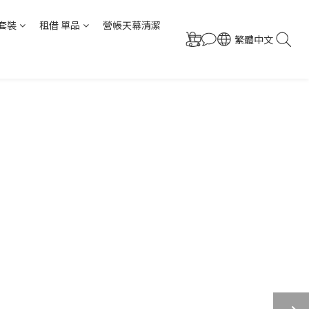
套裝
租借 單品
營帳天幕清潔
繁體中文