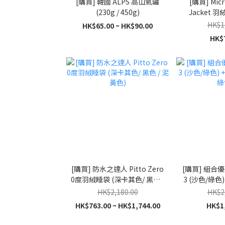
[購買] 韓國 ALPS 高山氣罐
[購買] Micr
(230g / 450g)
Jacket 羽絨
powe
HK$1
HK$65.00 ~ HK$90.00
HK$
[購買] 防水之達人 Pitto Zero
[購買] 組合優惠
0度羽絨睡袋 (深卡其色/ 黑色 /
3 (沙色/綠色)
泥黃色)
色/
HK$2,180.00
HK$2
HK$763.00 ~ HK$1,744.00
HK$1