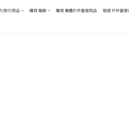
外/旅行用品
購買 服飾
購買 團體戶外露營用品
租借 戶外露營