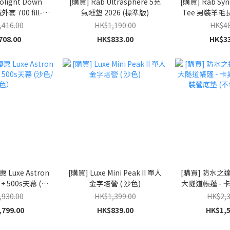
olight Down
[購買] Rab Ultrasphere 5充
[購買] Rab Sync
外套 700 fill-
氣睡墊 2026 (標準版)
Tee 男裝羊毛
r - 黑色
灰
,416.00
HK$1,190.00
HK$48
708.00
HK$833.00
HK$33
 Luxe Astron
[購買] Luxe Mini Peak II 單人
[購買] 防水之達人
 + 500s天幕 (沙
金字塔營 ( 沙色)
大隧道帳蓬 - 卡
綠色）
原裝營底墊 (
,930.00
HK$1,399.00
HK$2,3
,799.00
HK$839.00
HK$1,5