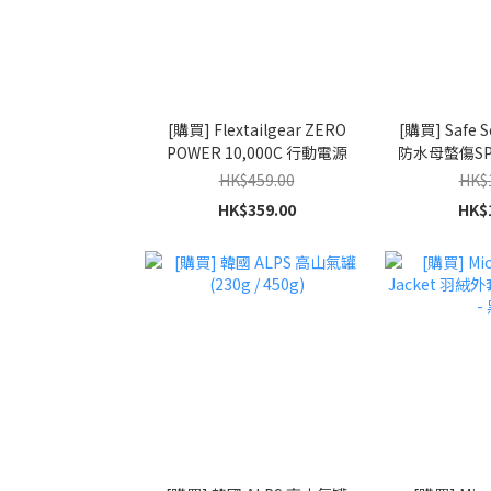
[購買] Flextailgear ZERO
[購買] Safe S
POWER 10,000C 行動電源
防水母螫傷SP
(海洋
HK$459.00
HK$
HK$359.00
HK$