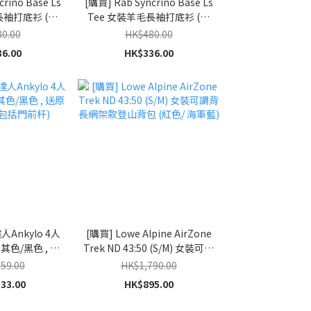
rino Base Ls
[購買] Rab Syncrino Base Ls
長袖打底衫 (深
Tee 女裝羊毛長袖打底衫 (深
)
灰)
0.00
HK$480.00
6.00
HK$336.00
Ankylo 4人
[購買] Lowe Alpine AirZone
其色/黑色 , 送
Trek ND 43:50 (S/M) 女裝可調
不包括門前杆)
背長網架款登山背包 (紅色/ 海
59.00
HK$1,790.00
軍藍)
33.00
HK$895.00