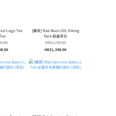
nce Logo Tee
[購買] Rab Muon 50L Hiking
Tee
Pack 輕量背包
0.00
HK$1,790.00
8.00
HK$1,390.00