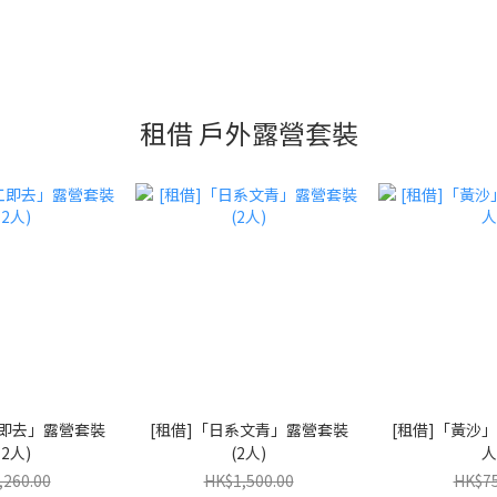
租借 戶外露營套裝
工即去」露營套裝
[租借]「日系文青」露營套裝
[租借]「黃沙」
-2人)
(2人)
人
,260.00
HK$1,500.00
HK$75