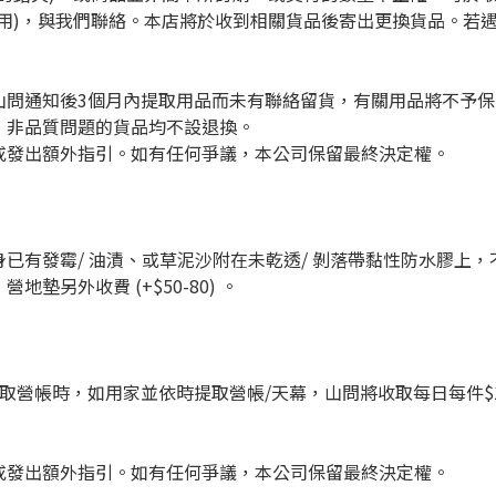
用)，與我們聯絡。本店將於收到相關貨品後寄出更換貨品。若
山問通知後3個月內提取用品而未有聯絡留貨，有關用品將不予
、非品質問題的貨品均不設退換。
或發出額外指引。如有任何爭議，本公司保留最終決定權。
已有發霉/ 油漬、或草泥沙附在未乾透/ 剝落帶黏性防水膠上
墊另外收費 (+$50-80) 。
取營帳時，如用家並依時提取營帳/天幕，山問將收取每日每件$
或發出額外指引。如有任何爭議，本公司保留最終決定權。