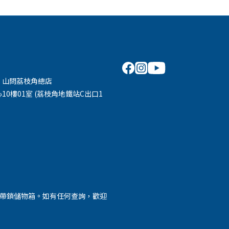
 山問荔枝角總店
10樓01室 (荔枝角地鐵站C出口1
外帶鎖儲物箱。如有任何查詢，歡迎