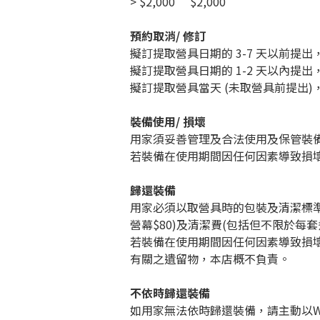
> $2,000
$2,000
預約取消/ 修訂
擬訂提取營具日期的 3-7 天以前
提出
擬訂提取營具日期的 1-2 天以內提
擬訂提取營具當天 (未取營具前提出)
裝備使用/ 損壞
用家須妥善管理及合法使用及保管裝備
若裝備在使用期間因任何因素導致損
歸還裝備
用家必須以取營具時的包裝及清潔標準
營幕$80)及清潔費(包括但不限於每
若裝備在使用期間因任何因素導致損
有關之遺留物，本店概不負責。
不依時歸還裝備
如用家無法依時歸還裝備，請主動以Wh