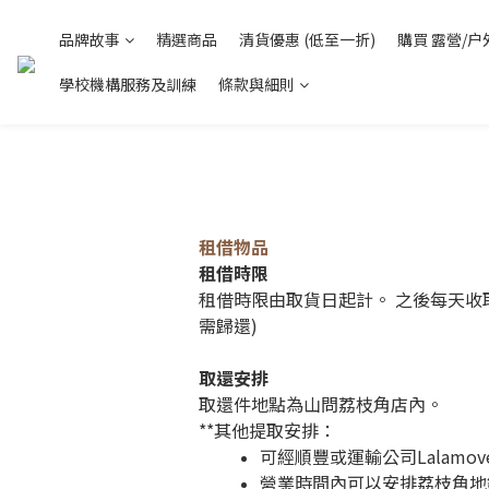
品牌故事
精選商品
清貨優惠 (低至一折)
購買 露營/户
學校機構服務及訓練
條款與細則
租借物品
租借時限
租借時限由取貨日起計。 之後每天收取租
需歸還)
取還安排
取還件地點為山問荔枝角店內。
**其他提取安排：
可經順豐或運輸公司Lalamov
營業時間內可以安排荔枝角地