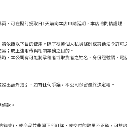
暴雨，可在擬訂提取日1天前向本店申請延期，本店將酌情處理。
，將依照以下目的使用。除了根據個人私隱條例或其他法令許可
交易；或上述附帶與相關業務之目的。
備時，本公司有可能將承租者或取貨者之姓名、身份證號碼、電
或發出額外指引。如有任何爭議，本公司保留最終決定權。
用條款。
的錯失)，或商品並非閣下所訂購，或交付的數量不正確，可於