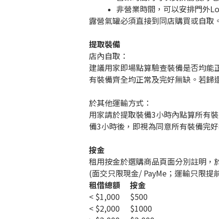
非營業時間，可以安排門外Loc
露營氣罐必須直接到同店購買或自取
提取裝備
店內自取：
建議用家即場點算驗查裝備是否均能
有裝備齊全均正常及完好無缺。若歸
於其他運輸方式：
用家請於提取裝備3小時內點算所有
備3小時後，即視為同意所有裝備完
按金
租用按金於選購商品頁面分別註明，
(面交只限現金/ PayMe；運輸只限提前 
租借總額
按金
< $1,000
$500
< $2,000
$1000