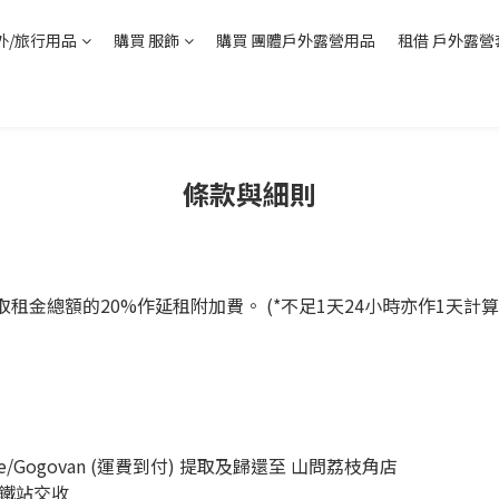
外/旅行用品
購買 服飾
購買 團體戶外露營用品
租借 戶外露營
條款與細則
金總額的20%作延租附加費。 (*不足1天24小時亦作1天計算) (
e/Gogovan (運費到付) 提取及歸還至 山問荔枝角店
鐵站交收