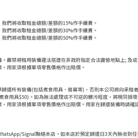
，我們將收取租金總額/差額的15%作手續費。
出，我們將收取租金總額/差額的30%作手續費。
，我們將收取租金總額/差額的50%作手續費。
。嚴禁將租用裝備違法搭建在非政府指定合法露營地點上; 及
壞，用家須根據單項零售價格作出賠償。
歸還所有裝備(包括煮食用具、營幕等)，否則本公司將向承租
套煮食用具$50)。如為無法處理或不可逆的髒污程度，將視同損
壞，用家須根據單項零售價格作出賠償。用家在歸還裝備時請確
atsApp/Signal聯絡本店。如本店於預定歸還日3天內無收