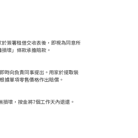
家於簽署租借交收表後，即視為同意所
備損壞」條款承擔賠款。
請即時向負責同事提出。用家於提取裝
須根據單項零售價格作出賠償。
無損壞，按金將7個工作天內退還。