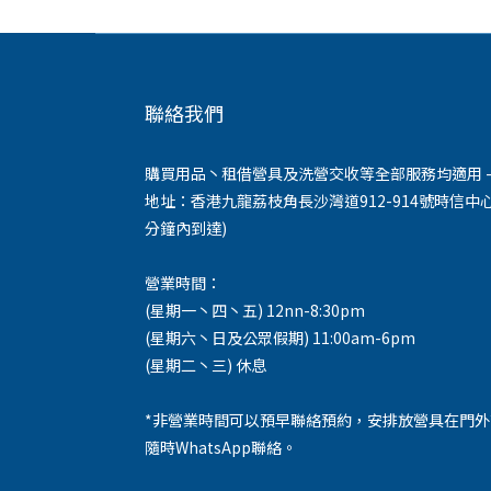
聯絡我們
購買用品丶租借營具及洗營交收等全部服務均適用 -
地址：香港九龍荔枝角長沙灣道912-914號時信中心
分鐘內到達)
營業時間：
(星期一丶四丶五) 12nn-8:30pm
(星期六丶日及公眾假期) 11:00am-6pm
(星期二丶三) 休息
*非營業時間可以預早聯絡預約，安排放營具在門
隨時WhatsApp聯絡。