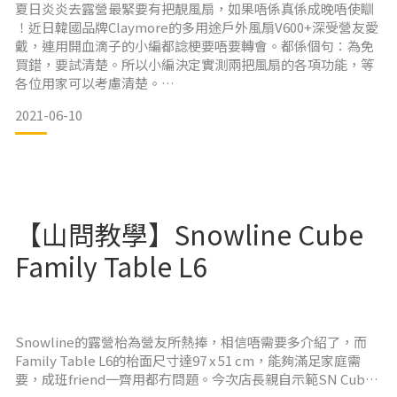
藥水膠布
夏日炎炎去露營最緊要有把靚風扇，如果唔係真係成晚唔使瞓
！近日韓國品牌Claymore的多用途戶外風扇V600+深受營友愛
戴，連用開血滴子的小編都諗梗要唔要轉會。都係個句：為免
用於輕
買錯，要試清楚。所以小編決定實測兩把風扇的各項功能，等
山問出售的物理防曬由香港手工環保品牌SHSHK提供，而且仲
各位用家可以考慮清楚。
歡迎大家自備容器，到店內裸買。本店亦有提供樽仔，每
2021-06-10
一把好風扇最緊要風力夠勁，小編以風速計量度兩把風扇的風
力，30 cm外的測試數字血滴子為1.8 m/s，Claymore V600+為
2.8 m/s，Claymore V600+略勝一籌。風扇除咗要夠勁，仲要
夠靜，咁先適合瞓覺的時候用，但係
【山問教學】Snowline Cube
Family Table L6
Snowline的露營枱為營友所熱捧，相信唔需要多介紹了，而
Family Table L6的枱面尺寸達97 x 51 cm，能夠滿足家庭需
要，成班friend一齊用都冇問題。今次店長親自示範SN Cube