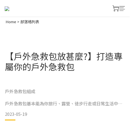
Home
>
部落格列表
【戶外急救包放甚麼?】打造專
屬你的戶外急救包
戶外急救包組成
戶外急救包基本能為你旅行、露營、徒步行走或日常生活中發
生緊急情況時下能夠提供必要的醫療援助。以下是一些建議的
2023-05-19
急救包用品：
基本傷口處理物品