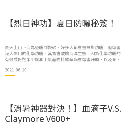
藥水膠布、生理鹽水 丶紗布、彈性繃帶丶醫生紙膠布丶酒精
棉、剪刀、檢查手套、敷料、一次性急涷冰袋、三角巾丶急救
【烈日神功】夏日防曬秘笈！
紀錄表等。建議選用防水、防潮的包裝。
夏天上山下海為免曬到變碳，好多人都會選擇搽防曬。但係香
港人慣用的化學防曬，其實會破壞海洋生態。因為化學防曬的
有效成份羥苯甲酮和甲氧基肉桂酸辛酯會傷害珊瑚，以及令珊
瑚白化，珊瑚白化間接令唔少海洋生物失去棲息之處。為了保
2021-06-10
護自然生態，大家可以選用海洋友善的物理防曬。物理防曬的
有效成份二氧化鈦及氧化鋅能夠將陽光反射及散射，從而保護
皮膚。
常用之處
【消暑神器對決！】血滴子V.S.
Claymore V600+