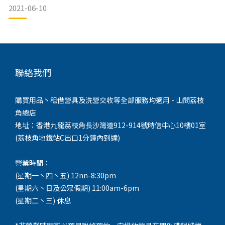
Family Table L6的使用方法，千祈唔好錯過！
2021-06-10
聯絡我們
使用方法：
1. 打開主支架。
購買用品丶租借營具及洗營交收等全部服務均適用 - 山問荔枝
角總店
2. 安放金屬枱面。
地址：香港九龍荔枝角長沙灣道912-914號時信中心10樓01室
3. 安裝網架。
(荔枝角地鐵站C出口1分鐘內到達)
4. 安裝燈杆。
營業時間：
(星期一丶四丶五) 12nn-8:30pm
(星期六丶日及公眾假期) 11:00am-6pm
(星期二丶三) 休息