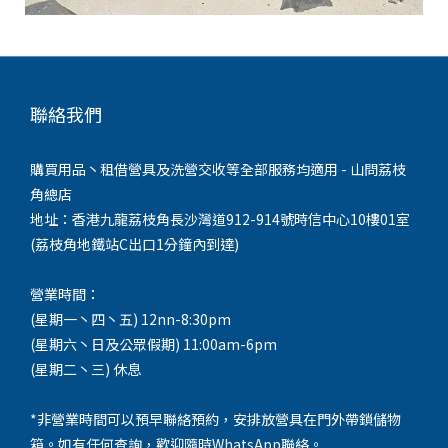
聯絡我們
購買用品丶租借營具及洗營交收等全部服務均適用 - 山問荔枝
角總店
地址：香港九龍荔枝角長沙灣道912-914號時信中心10樓01室
(荔枝角地鐵站C出口1分鐘內到達)
營業時間：
(星期一丶四丶五) 12nn-8:30pm
(星期六丶日及公眾假期) 11:00am-6pm
(星期二丶三) 休息
*非營業時間可以預早聯絡預約，安排放營具在門外帶鎖儲物
箱。如有任何查詢，歡迎隨時WhatsApp聯絡。