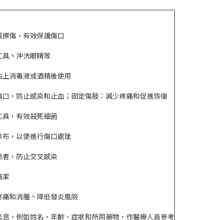
或擦傷，有效保護傷口
工具丶沖洗眼睛等
沾上消毒液或酒精後使用
傷口，防止感染和止血；
固定傷肢：減少疼痛和促進恢復
工具，有效殺死細菌
紗布，以便進行傷口處理
患者，防止交叉感染
清潔
疼痛和消腫丶降低發炎風險
信息，例如姓名、年齡、症狀和所用藥物，作醫療人員參考