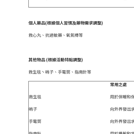
個人藥品
(根據個人習慣及藥物需求調整)
救心丸、抗過敏藥、氧氣樽等
其他物品
(根據活動特點調整)
救生毯丶哨子、手電筒、指南針等
常用之處
救生毯
用於保暖和
哨子
向外界發出
手電筒
向外界發出
指南針
用於導航和