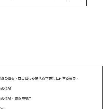
保護受傷者，可以減少身體溫度下降和其他不良後果。
求救信號
求救信號丶緊急照明用
定位