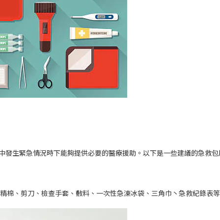
中發生緊急情況時下能夠提供必要的醫療援助。以下是一些建議的急救包
酒精棉、剪刀、檢查手套、敷料、一次性急涷冰袋、三角巾丶急救紀錄表