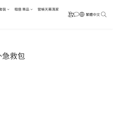
套裝
租借 單品
營帳天幕清潔
繁體中文
外急救包