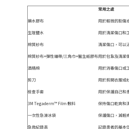
常用之處
藥水膠布
用於輕微的割傷
生理鹽水
用於清潔傷口和
棉質紗布
清潔傷口，可以
棉質紗布+彈性繃帶/三角巾+醫生紙膠布
用於包紮及清潔
酒精棉
用於消毒傷口或
剪刀
用於剪開衣服或
檢查手套
用於保護自己和
3M Tegaderm™ Film 敷料
保持傷口乾爽和
一次性急涷冰袋
保護傷口，減輕
急救紀錄表
記錄患者的基本