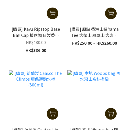
[購買] Kavu Ripstop Base
[購買] 原點 香港山峰 Yama
Ball Cap 棒球帽 日製香港
Tee 大帽山 鳳凰山 大東山
別注版 H Cap
獅子山
HK$480.00
HK$250.00 ~ HK$260.00
HK$336.00
[購買] 荷蘭製 Caai.cc The
[購買] 本地 Woops bag 防