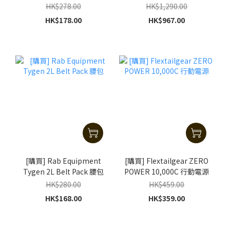
HK$278.00
HK$1,290.00
HK$178.00
HK$967.00
[購買] Rab Equipment
[購買] Flextailgear ZERO
Tygen 2L Belt Pack 腰包
POWER 10,000C 行動電源
HK$280.00
HK$459.00
HK$168.00
HK$359.00