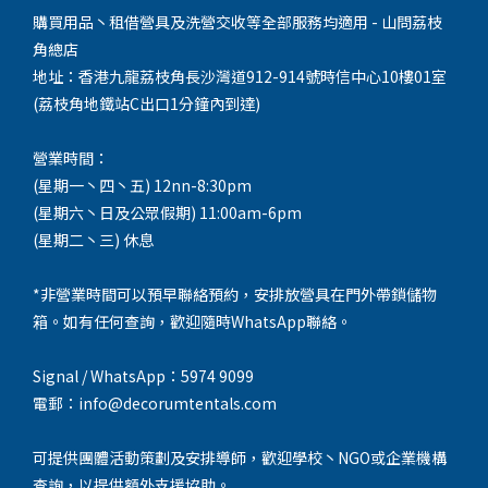
購買用品丶租借營具及洗營交收等全部服務均適用 - 山問荔枝
角總店
地址：香港九龍荔枝角長沙灣道912-914號時信中心10樓01室
(荔枝角地鐵站C出口1分鐘內到達)
營業時間：
(星期一丶四丶五) 12nn-8:30pm
(星期六丶日及公眾假期) 11:00am-6pm
(星期二丶三) 休息
*非營業時間可以預早聯絡預約，安排放營具在門外帶鎖儲物
箱。如有任何查詢，歡迎隨時WhatsApp聯絡。
Signal / WhatsApp：5974 9099
電郵：info@decorumtentals.com
可提供團體活動策劃及安排導師，歡迎學校丶NGO或企業機構
查詢，以提供額外支援協助。