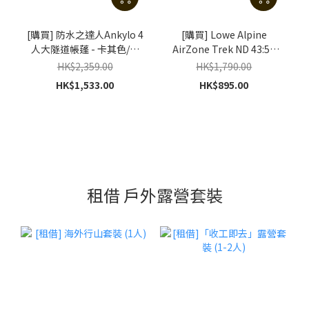
[購買] 防水之達人Ankylo 4
[購買] Lowe Alpine
人大隧道帳蓬 - 卡其色/黑
AirZone Trek ND 43:50
色 , 送原裝營底墊 (不包括
(S/M) 女裝可調背長網架款
HK$2,359.00
HK$1,790.00
門前杆)
登山背包 (紅色/ 海軍藍)
HK$1,533.00
HK$895.00
租借 戶外露營套裝