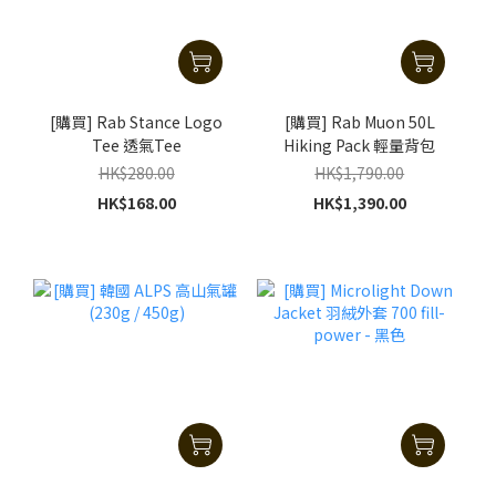
[購買] Rab Stance Logo
[購買] Rab Muon 50L
Tee 透氣Tee
Hiking Pack 輕量背包
HK$280.00
HK$1,790.00
HK$168.00
HK$1,390.00