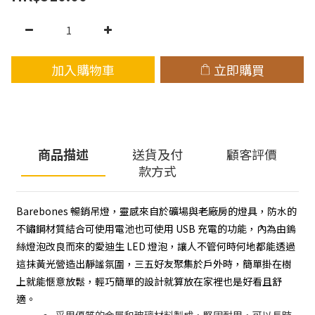
加入購物車
立即購買
商品描述
送貨及付
顧客評價
款方式
Barebones 暢銷吊燈，靈感來自於礦場與老廠房的燈具，防水的
不鏽鋼材質結合可使用電池也可使用 USB 充電的功能，內為由鎢
絲燈泡改良而來的愛迪生 LED 燈泡，讓人不管何時何地都能透過
這抹黃光營造出靜謐氛圍，三五好友聚集於戶外時，簡單掛在樹
上就能愜意放鬆，輕巧簡單的設計就算放在家裡也是好看且舒
適。