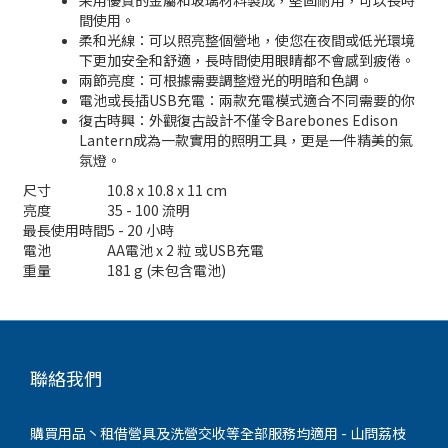
采用優質的金屬和玻璃材料製成，堅固耐用，可以長時
間使用。
柔和光線：可以照亮整個營地，使您在夜間或低光環境
下更加安全和舒適，長時間使用眼睛都不會感到疲倦。
兩節亮度：可根據需要調整燈光的明暗和色調。
電池或長插USB充電：兩款充電模式適合不同需要的你
復古時興：外觀復古設計不僅令Barebones Edison
Lantern成為一款實用的照明工具，更是一件精美的氣
氛燈。
尺寸
10.8 x 10.8 x 11 cm
亮度
35 - 100 流明
最長使用時間
5 - 20 小時
電池
AA電池 x 2 粒 或USB充電
重量
181 g (未包含電池)
聯絡我們
購買用品丶租借營具及洗營交收等全部服務均適用 - 山問荔枝