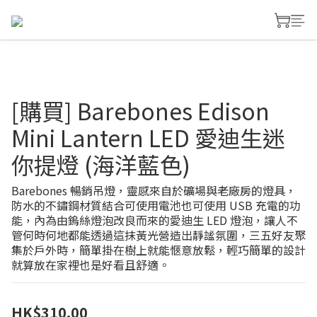
[購買] Barebones Edison
Mini Lantern LED 愛迪生迷
你提燈 (海洋藍色)
Barebones 暢銷吊燈，靈感來自於礦場與老廠房的燈具，
防水的不鏽鋼材質結合可使用電池也可使用 USB 充電的功
能，內為由鎢絲燈泡改良而來的愛迪生 LED 燈泡，讓人不
管何時何地都能透過這抹黃光營造出靜謐氛圍，三五好友聚
集於戶外時，簡單掛在樹上就能愜意放鬆，輕巧簡單的設計
就算放在家裡也是好看且舒適。
HK$310.00