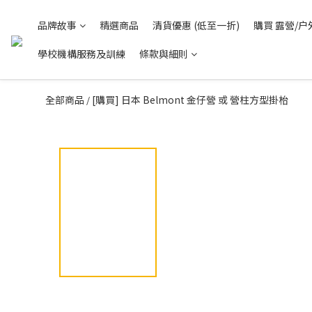
品牌故事
精選商品
清貨優惠 (低至一折)
購買 露營/户
學校機構服務及訓練
條款與細則
全部商品
[購買] 日本 Belmont 金仔營 或 營柱方型掛枱
/