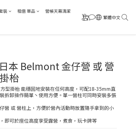
套裝
租借 單品
營帳天幕清潔
繁體中文
 日本 Belmont 金仔營 或 營
掛枱
營柱方型掛枱 能穩固地安裝在任何高度，可配18-35mm直
裝拆卸操作簡單丶使用方便。單一營柱可同時安裝多張
仔營 或 營柱上，方便於營內活動時放置隨手拿到的小
，即可於座位高度享受露營，煮食，玩卡牌等