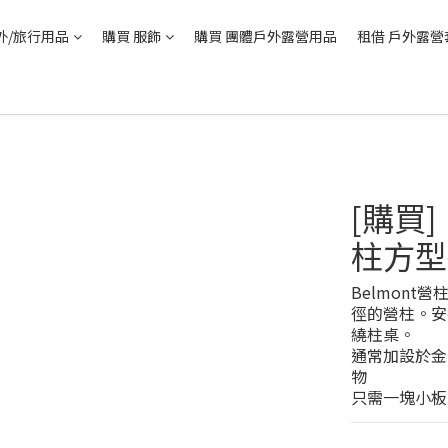
外/旅行用品
購買 服飾
購買 團體戶外露營用品
租借 戶外露營
[購買]
柱方型
Belmont
徑的營柱。安
繞柱桌。
通常加設於金
物
只需一塊小板