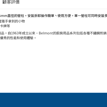
顧客評價
8-35mm直徑的營柱。安裝拆卸操作簡單丶使用方便。單一營柱可同時安裝
置隨手拿到的小物
卡牌等
用品。自1963年成立以來，Belmont的廚房用品系列包括各種不鏽
優秀的性能和使用體驗。