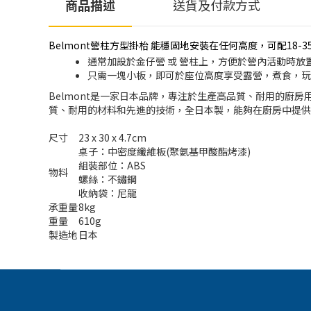
商品描述
送貨及付款方式
Belmont營柱方型掛枱 能穩固地安裝在任何高度，可配1
通常加設於金仔營 或 營柱上，方便於營內活動時放
只需一塊小板，即可於座位高度享受露營，煮食，玩
Belmont是一家日本品牌，專注於生產高品質、耐用的廚房
質、耐用的材料和先進的技術，全日本製，能夠在廚房中提供
尺寸
23 x 30 x 4.7cm
桌子：中密度纖維板(聚氨基甲酸酯烤漆)
組裝部位：ABS
物料
螺絲：不鏽鋼
收納袋：尼龍
承重量
8kg
重量
610g
製造地
日本