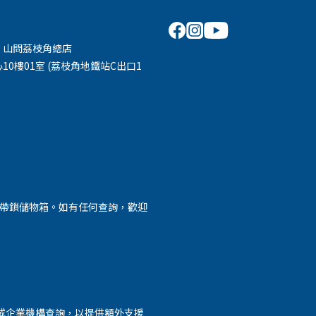
 山問荔枝角總店
10樓01室 (荔枝角地鐵站C出口1
外帶鎖儲物箱。如有任何查詢，歡迎
或企業機構查詢，以提供額外支援