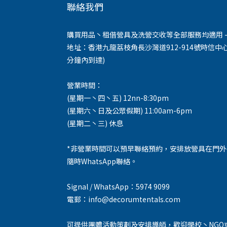
聯絡我們
購買用品丶租借營具及洗營交收等全部服務均適用 -
地址：香港九龍荔枝角長沙灣道912-914號時信中心
分鐘內到達)
營業時間：
(星期一丶四丶五) 12nn-8:30pm
(星期六丶日及公眾假期) 11:00am-6pm
(星期二丶三) 休息
*非營業時間可以預早聯絡預約，安排放營具在門
隨時WhatsApp聯絡。
Signal / WhatsApp：5974 9099
電郵：info@decorumtentals.com
可提供團體活動策劃及安排導師，歡迎學校丶NGO