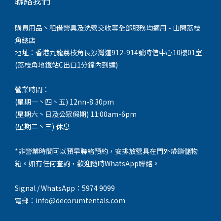
聯絡我們
購買用品丶租借營具及洗營交收等全部服務均適用 - 山問荔枝
角總店
地址：香港九龍荔枝角長沙灣道912-914號時信中心10樓01室
(荔枝角地鐵站C出口1分鐘內到達)
營業時間：
(星期一丶四丶五) 12nn-8:30pm
(星期六丶日及公眾假期) 11:00am-6pm
(星期二丶三) 休息
*非營業時間可以預早聯絡預約，安排放營具在門外帶鎖儲物
箱。如有任何查詢，歡迎隨時WhatsApp聯絡。
Signal / WhatsApp：5974 9099
電郵：info@decorumtentals.com