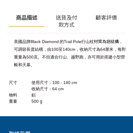
商品描述
送貨及付
顧客評價
款方式
材質為鋁結構
美國品牌
Black Diamond
的Trail Pole
行山杖
，
可調節長度結構，由
100
至
140cm
，收納尺寸為64厘米，每對
重量為
500
克。不但適合行山、越野跑，亦可用於搭建小型營
帳和天幕。
尺寸
使用尺寸：
100 - 140 cm
收納尺寸：64
cm
物料
鋁
g
重量
500