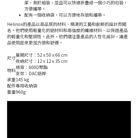
潔，易於組裝，並且可以快速折疊成一個小巧的包裝，
方便攜帶。
配有一個收納袋，可以方便地存放和攜帶。
Helinox的產品以高品質的材料、精湛的工藝和創新的設計而聞
名。他們使用輕量化的鋁材料和高強度的纖維材料，以保證產品
的輕量化和堅固性。此外，他們還注重產品的人性化設計，讓產
品使用起來更加方便和舒適。
展開尺寸：52 x 50 x 66 cm
尺寸
收納尺寸：12 x 12 x 35 cm
椅背：600D聚酯
物料
支架：DAC鋁桿
承重
145 kg
配件
專用收納袋
重量
960g