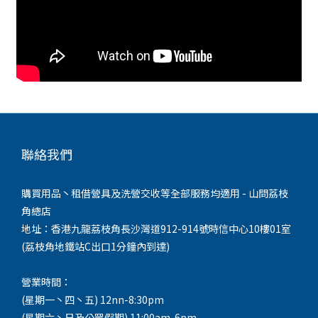
聯絡我們
購買用品丶租借營具及洗營交收等全部服務均適用 - 山問荔枝
角總店
地址：香港九龍荔枝角長沙灣道912-914號時信中心10樓01室
(荔枝角地鐵站C出口1分鐘內到達)
營業時間：
(星期一丶四丶五) 12nn-8:30pm
(星期六丶日及公眾假期) 11:00am-6pm