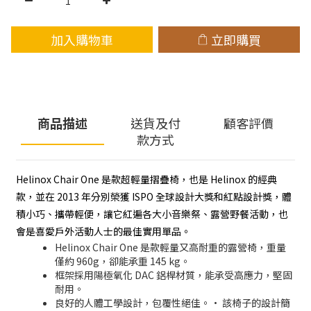
加入購物車
立即購買
商品描述
送貨及付
顧客評價
款方式
Helinox Chair One 是款超輕量摺疊椅，也是 Helinox 的經典
款，並在 2013 年分別榮獲 ISPO 全球設計大獎和紅點設計獎，體
積小巧、攜帶輕便，讓它紅遍各大小音樂祭、露營野餐活動，也
會是喜愛戶外活動人士的最佳實用單品。
Helinox Chair One 是款輕量又高耐重的露營椅，重量
僅約 960g，卻能承重 145 kg。
框架採用陽極氧化 DAC 鋁桿材質，能承受高應力，堅固
耐用。
良好的人體工學設計，包覆性絕佳。• 該椅子的設計簡