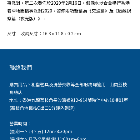
事派對。第二次發佈於2020年2月16日，假深水埗合舍舉行香港
着草地圖搞事派對2020。發佈兩項新篇為《交通篇》及《匿藏視
察篇（夜光版）》。
尺寸
收納尺寸：16.3 x 11.8 x 0.2 cm
聯絡我們
購買用品丶租借營具及洗營交收等全部服務均適用 - 山問荔枝
角總店
地址：香港九龍荔枝角長沙灣道912-914號時信中心10樓01室
(荔枝角地鐵站C出口1分鐘內到達)
營業時間：
(星期一丶四丶五) 12nn-8:30pm
(星期六丶日及公眾假期) 11:00am-6pm