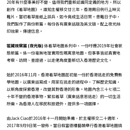
20年有什麼事美好不變、值得我們重新認識同定義的地方，所以
創作《着草地圖》。誰知主權移交廿三年，香港周日例行上映災
難片，當初着草是紙上談兵，如今竟成生活日常。患難日子中，
我們製作了兩份新篇，每份各有廣東話版及英文版。配上夜光絲
印效果，傳達信息。
匿藏視察篇 (夜光版)
係着草地圖系列中，一份呼應2019年社會狀
態新篇。係一份毫無地理實用性嘅寓意地圖，但事事皆認真實地
考察、訪問、查證過，以走佬角度重新切入香港歷史文化。​
始於2016年11月，香港着草地圖起初是一份於香港逃走的免費教
學地圖，以廣東話寫成。用家在逃走的過程中，了解歷史知識，
以新角度探索香港，改變其對香港的形象。地圖內含三十七項二
十年不變的香港事物，緊扣着草（廣東話意思逃走）的一切生活
所需。為香港人在移民和旅遊外，提供多一項選擇。
由Jack Ciao於2016年十一月開始準備，於主權移交二十週年，
2017年9月9日第一發佈。當日假富德樓藝鵠舉行香港着草地圖搞