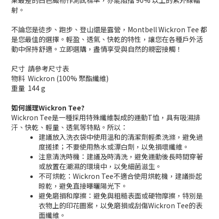
果最差的白色織物作測試標準，亦能阻擋 90% 以上的紫外線輻
射。
不論您是徒步、跑步、登山還是露營，Montbell Wickron Tee 都
是您最佳的選擇。輕盈、透氣、快乾的特性，讓您在各種戶外活
動中保持舒適。立即選購，盡情享受與自然的親密接觸！
尺寸
請參考尺寸表
物料
Wickron (100% 聚酯纖維)
重量
144 g
如何護理Wickron Tee?
Wickron Tee是一種採用特殊纖維製成的運動T恤，具有吸濕排
汗、快乾、輕量、透氣等特點。所以：
建議放入洗衣袋中使用溫和的清潔劑輕柔洗滌，避免過
度搓揉；不要使用熱水或漂白劑，以免損壞纖維。
注意清洗時機：建議及時清洗，避免運動後長時間穿著
或放置在潮濕的環境中，以免細菌滋生。
不可烘乾：Wickron Tee不適合使用烘乾機，建議掛起
晾乾，避免直接曝曬陽光下。
避免磨損和摩擦：避免與粗糙表面或硬物摩擦，特別是
衣物上的印花圖案，以免磨損或刮傷Wickron Tee的表
面纖維。