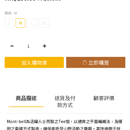
顏色
: M
S
M
L
XL
加入購物車
立即購買
商品描述
送貨及付
顧客評價
款方式
Mont-bell為活躍人士而製之Tee恤，以通爽之平面編織法，及穩
固之車縫方式製造，確保能抵受山野活動之撕磨。其快速帶汗效