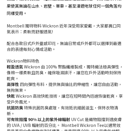
果使其無論在山水、岩壁、單車，甚至漫遊地球任何一個角落均
同樣受用。
Montbell 獨特物料 Wickron 近年深受用家愛戴，大家都異口同
氣表示：柔軟而舒服透氣!
配合各款日式戶外靈感印花，無論日常或戶外都可以選擇到最適
合的表達每刻心情或活動。
Wickron物料特色
輕盈透氣
Wickron 由 100% 聚酯纖維製成，獨特織法極具彈性，
像棉一樣柔軟且防臭，確保吸濕排汗，讓您在戶外活動時刻保持
乾爽。
高彈性
四向彈性布料，提供無與倫比的伸縮性，讓您自由活動，
無拘無束。
快乾
Wickron 高效快乾技術，讓您在短時間內迅速恢復乾爽，享
受戶外風光。
抗菌防臭
特殊抗菌防臭處理，有效抵抗細菌滋生，保持衣物清
新。
可有效阻擋 90% 以上的紫外線輻射
UV Cut 是織物阻擋到達皮膚
的 UVA / UVB 輻射的百分比。 Montbell Wickron Tee以通常效