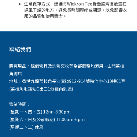
注意保存方式：建議將Wickron Tee折疊整齊後放置在
通風干燥的地方，避免長時間壓縮或潮濕，以免影響衣
服的品質和使用壽命。
聯絡我們
購買用品丶租借營具及洗營交收等全部服務均適用 - 山問荔枝
角總店
地址：香港九龍荔枝角長沙灣道912-914號時信中心10樓01室
(荔枝角地鐵站C出口1分鐘內到達)
營業時間：
(星期一丶四丶五) 12nn-8:30pm
(星期六丶日及公眾假期) 11:00am-6pm
(星期二丶三) 休息