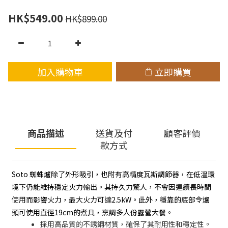
HK$549.00
HK$899.00
加入購物車
立即購買
商品描述
送貨及付
顧客評價
款方式
Soto 蜘蛛爐除了外形吸引，也附有高精度瓦斯調節器，在低溫環
境下仍能維持穩定火力輸出。其持久力驚人，不會因連續長時間
使用而影響火力，最大火力可達2.5kW。此外，穩靠的底部令爐
頭可使用直徑19cm的煮具，烹調多人份露營大餐。
採用高品質的不銹鋼材質，確保了其耐用性和穩定性。