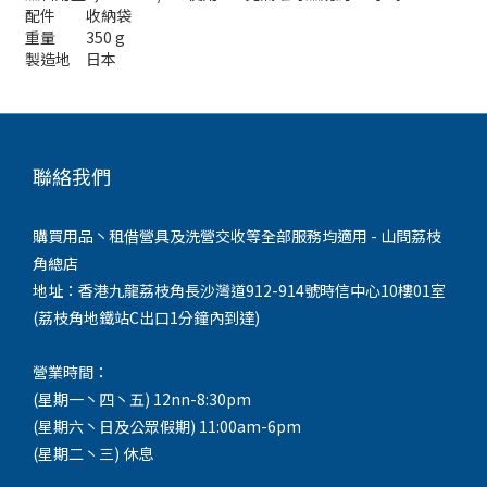
配件
收納袋
重量
350 g
製造地
日本
聯絡我們
購買用品丶租借營具及洗營交收等全部服務均適用 - 山問荔枝
角總店
地址：香港九龍荔枝角長沙灣道912-914號時信中心10樓01室
(荔枝角地鐵站C出口1分鐘內到達)
營業時間：
(星期一丶四丶五) 12nn-8:30pm
(星期六丶日及公眾假期) 11:00am-6pm
(星期二丶三) 休息