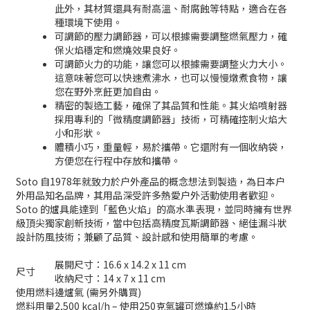
此外，其材質還具有耐高溫、耐腐蝕等特點，適合在各
種環境下使用。
可調節的壓力調節器，可以根據需要調整燃氣壓力，確
保火焰穩定和燃燒效果良好。
可調節火力的功能，讓您可以根據需要調整火力大小。
這意味著您可以快速煮沸水，也可以慢慢燉煮食物，讓
您在野外烹飪更加自由。
精密的製造工藝，確保了其品質和性能。其火焰噴射器
採用專利的「微精度調節器」技術，可精確控制火焰大
小和形狀。
體積小巧，重量輕，易於攜帶。它還附有一個收納袋，
方便您在行程中存放和攜帶。
Soto 自1978年就致力於户外產品的概念想法到製造，為日本户
外用品知名品牌，其用品深受許多熱愛户外活動使用者歡迎。
Soto 的爐具能達到「藍色火焰」的高水準表現，並同時擁有世界
級頂尖獨家創新技術，當中包括高精度瓦斯調節器、絕佳漏斗狀
設計防風技術；兼顧了品質、設計感和使用簡單的考慮。
展開尺寸：16.6 x 14.2 x 11 cm
尺寸
收納尺寸：14 x 7 x 11 cm
使用燃料
邊爐氣 (需另外購買)
燃料用量
2,500 kcal/h – 使用250克氣罐可燃燒約1.5小時