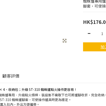
蜘蛛爐專用爐
腳套，可使操
HK$176.0
加
顧客評價
 4、收納包；升級 ST-310 蜘蛛爐點火操作更容易！
-310 蜘蛛爐專用．升級點火槓桿，裝設後不需取下也可將爐腳收折，完全收納
ST-310 蜘蛛爐腳套，可使操作爐具時更為穩定。
併置入包內，外出方便攜帶。