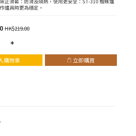
架止滑套：防滑及隔熱，使用更安全：ST-310 蜘蛛爐
作爐具時更為穩定。
0
HK$219.00
入購物車
立即購買
。