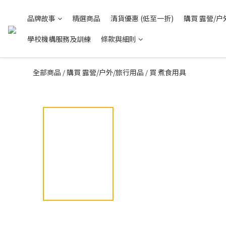
品牌故事
精選商品
清貨優惠 (低至一折)
購買 露營/户
學校機構服務及訓練
條款與細則
全部商品
購買 露營/户外/旅行用品
買 煮食用具
/
/