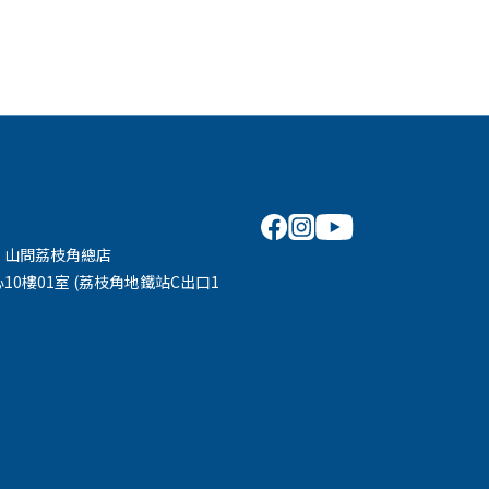
 山問荔枝角總店
10樓01室 (荔枝角地鐵站C出口1