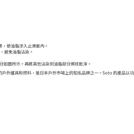
輕揉，使油脂滲入止滑套內。
，避免油脂沾染。
部分如圖所示。再將其他沾染到油脂部分擦拭乾淨。
質的戶外爐具和燃料，是日本戶外市場上的知名品牌之一。Soto 的產品