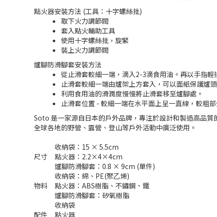
點火器安裝方法 (工具：十字螺絲批)
取下火力調節閥
套入點火輔助工具
使用十字螺絲批，旋緊
裝上火力調節閥
爐腳防滑腳套安裝方法
從止滑套較細一端，滴入2-3滴食用油。再以手指
止滑套較細一端由爐架上方套入，可以面紙保護爐頭
利用食用油的滑潤度慢慢將止滑套移至爐腳處。
止滑套位置 - 較細一端在水平面上呈一直線，較粗
Soto 是一家源自日本的戶外品牌，專注於設計和製造高品
全球各地的野營、露營、登山等戶外活動中廣泛使用。
收納袋：15 × 5.5cm
尺寸
點火器：2.2×4×4cm
爐腳防滑腳套：0.8 × 9cm (單件)
收納袋：綿、PE(聚乙烯)
物料
點火器：ABS樹脂、不鏽鋼、鐵
爐腳防滑腳套：矽氧樹脂
收納袋
配件
點火器