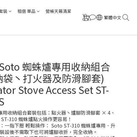
套裝
租借 單品
營帳天幕清潔
繁體中文
 Soto 蜘蛛爐專用收納組合
納袋丶打火器及防滑腳套)
tor Stove Access Set ST-
S
蛛爐專用收納組合套裝包括：點火器丶爐腳防滑腳套 × 4、
ST-310 蜘蛛爐點火操作更容易！
一指下壓 輕鬆操作： Soto ST-310 蜘蛛爐專用．升
裝設後不需取下也可將爐腳收折，完全收納。