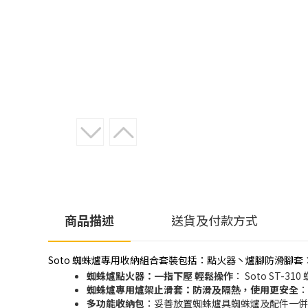
商品描述
送貨及付款方式
Soto 蜘蛛爐專用收納組合套裝包括：點火器丶爐腳防滑腳套 ×
蜘蛛爐點火器：一指下壓 輕鬆操作
： Soto ST
蜘蛛爐專用爐架止滑套：防滑及隔熱，使用更安全
：
多功能收納包
：妥善放置蜘蛛爐具蜘蛛爐及配件一