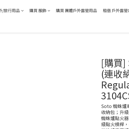
外/旅行用品
購買 服飾
購買 團體戶外露營用品
租借 戶外露營
[購買]
(連收
Regula
3104C
Soto 蜘
收納包；升級 
蜘蛛爐點火器：
級點火槓桿，