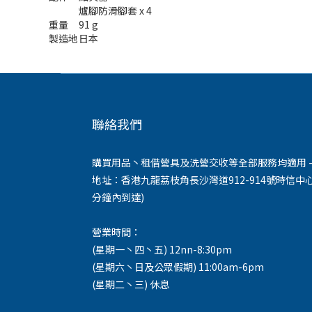
爐腳防滑腳套 x 4
重量
91 g
製造地
日本
聯絡我們
購買用品丶租借營具及洗營交收等全部服務均適用 -
地址：香港九龍荔枝角長沙灣道912-914號時信中心
分鐘內到達)
營業時間：
(星期一丶四丶五) 12nn-8:30pm
(星期六丶日及公眾假期) 11:00am-6pm
(星期二丶三) 休息