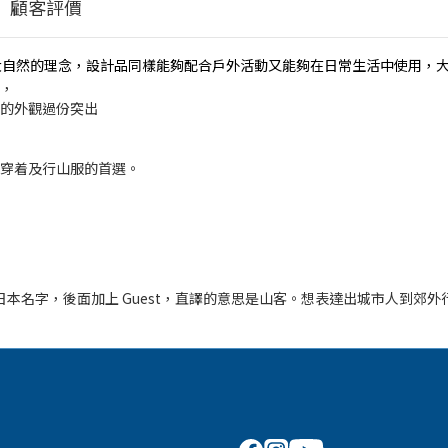
顧客評價
於城市及大自然的理念，設計品同樣能夠配合戶外活動又能夠在日常生活中使用
，
的外觀過份突出
穿着及行山服的首選。
 是山的日本名字，後面加上 Guest，直譯的意思是山客。想表達出城市人