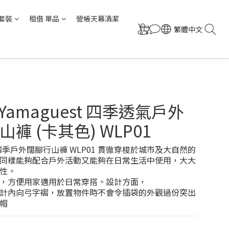
套裝
租借 單品
營帳天幕清潔
繁體中文
 Yamaguest 四季透氣戶外
褲 (卡其色) WLP01
st 四季戶外闊腳行山褲 WLP01 貫徹穿梭於城市及大自然的
同樣能夠配合戶外活動又能夠在日常生活中使用，大大
性。
，方便用家適用於日常穿搭。設計方面，
計內向弓字褶，放置物件時不會令插袋的外觀過份突出
帽