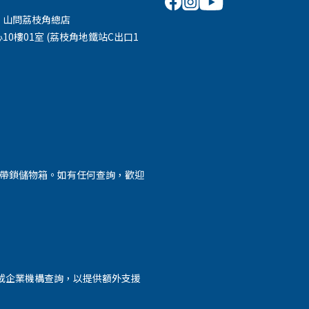
 山問荔枝角總店
10樓01室 (荔枝角地鐵站C出口1
外帶鎖儲物箱。如有任何查詢，歡迎
或企業機構查詢，以提供額外支援