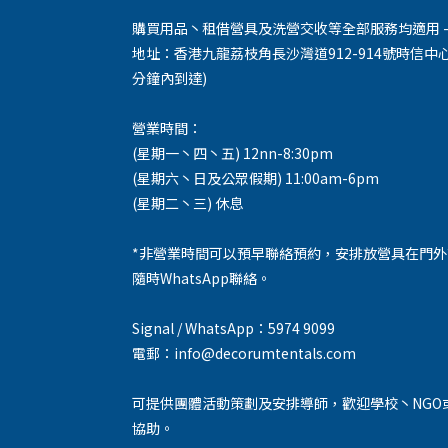
購買用品丶租借營具及洗營交收等全部服務均適用 -
地址：香港九龍荔枝角長沙灣道912-914號時信中心
分鐘內到達)
營業時間：
(星期一丶四丶五) 12nn-8:30pm
(星期六丶日及公眾假期) 11:00am-6pm
(星期二丶三) 休息
*非營業時間可以預早聯絡預約，安排放營具在門
隨時WhatsApp聯絡。
Signal / WhatsApp：5974 9099
電郵：info@decorumtentals.com
可提供團體活動策劃及安排導師，歡迎學校丶NGO
協助。