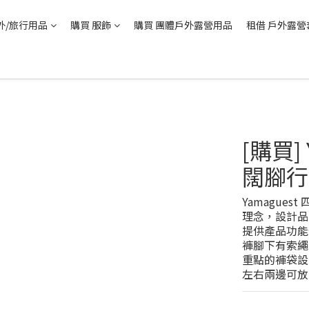
外/旅行用品
購買 服飾
購買 團體戶外露營用品
租借 戶外露營
[購買]
闊腳行山
Yamague
理念，設計品
提供產品功能
褲腳下有索繩
重點的褲袋設
左右兩邊可放