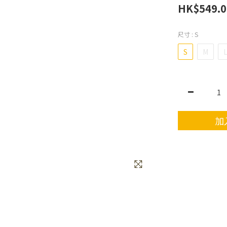
HK$549.0
尺寸
: S
S
M
加