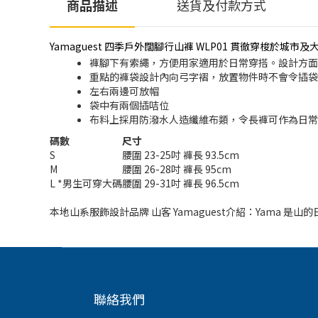
商品描述
送貨及付款方式
Yamaguest 四季戶外闊腳行山褲 WLP01 貫徹穿梭
褲腳下有索繩，方便用家適用於日常穿搭。設計方面
重點的褲袋設計內向弓字褶，放置物件時不會令插袋
左右兩邊可放帽
袋中有兩個插咭位
布料上採用防潑水人造纖維布類，令長褲可作為日常
碼數
尺寸
S
腰圍 23-25吋 褲長 93.5cm
M
腰圍 26-28吋 褲長 95cm
L *男生可穿大碼
腰圍 29-31吋 褲長 96.5cm
本地山系服飾設計品牌 山客 Yamaguest介紹：Yama
聯絡我們