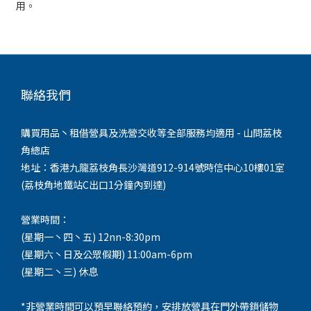
用。
聯絡我們
購買用品丶租借營具及洗營交收等全部服務均適用 - 山問荔枝
角總店
地址：香港九龍荔枝角長沙灣道912-914號時信中心10樓01室
(荔枝角地鐵站C出口1分鐘內到達)
營業時間：
(星期一丶四丶五) 12nn-8:30pm
(星期六丶日及公眾假期) 11:00am-6pm
(星期二丶三) 休息
*非營業時間可以預早聯絡預約，安排放營具在門外帶鎖儲物