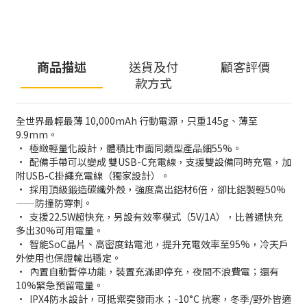
商品描述
送貨及付
顧客評價
款方式
⁠全世界最輕最薄 10,000mAh 行動電源，只重145g、薄至
9.9mm⁠。
•⁠ ⁠極緻輕量化設計，體積比市面同類型產品細55%。
•⁠ ⁠配備手帶可以變成 雙USB-C充電線，支援雙設備同時充電，加
附USB-C掛繩充電線（獨家設計）。
•⁠ ⁠採用頂級鍛造碳纖外殼，強度高出鋁材6倍，卻比鋁製輕50%
——防撞防穿刺。
•⁠ ⁠支援22.5W超快充，另設有效率模式（5V/1A），比普通快充
多出30%可用電量。
•⁠ ⁠智能SoC晶片、高密度鈷電池，提升充電效率至95%，冷天戶
外使用也保證輸出穩定。
•⁠ ⁠內置自動暫停功能，裝置充滿即停充，夜間不浪費電；還有
10%緊急預留電量。
•⁠ ⁠IPX4防水設計，可抵禦突發雨水；-10°C 抗寒，冬季/野外皆適