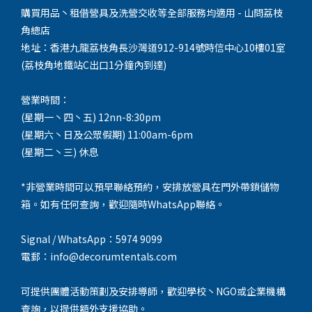
購買用品丶租借營具及洗營交收等全部服務均適用 - 山問荔枝
角總店
地址：香港九龍荔枝角長沙灣道912-914號時信中心10樓01室
(荔枝角地鐵站C出口1分鐘內到達)
營業時間：
(星期一丶四丶五) 12nn-8:30pm
(星期六丶日及公眾假期) 11:00am-6pm
(星期二丶三) 休息
*非營業時間可以預早聯絡預約，安排放營具在門外帶鎖儲物
箱。如有任何查詢，歡迎隨時WhatsApp聯絡。
Signal / WhatsApp：5974 9099
電郵：info@decorumtentals.com
可提供團體活動策劃及安排導師，歡迎學校丶NGO或企業機構
查詢，以提供額外支援協助。