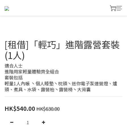
[租借]「輕巧」進階露營套裝
(1人)
適合人士
進階用家輕量體驗齊全組合
套裝包括
輕量1人內帳 丶個人睡墊丶枕頭丶迷你電子泵連營燈、爐
頭、煮具、水袋、露營枱丶露營椅丶大背囊
HK$540.00
HK$630.00