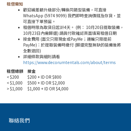
租借需知
歡迎補差額升級部分/轉換同類型裝備，可直接
WhatsApp (5974 9099) 我們即時查詢價錢及存貨，並
可直接下單預留。
租借時限為取貨日起計4天。 (例： 10月20日提取裝備，
10月23日內需歸還) 請與付款確認頁面填寫租借日期
按金費用 (面交只限現金或PayMe；運輸只限提前
PayMe)：於提取裝備時繳付 (歸還完整無缺的裝備後將
全數退回)
詳細條款與細則請看
https://www.decorumtentals.com/about/terms
租借總額
按金
< $200
$200 + ID OR $800
< $1,000
$500 + ID OR $2,000
> $1,000
$1,000 + ID OR $4,000
聯絡我們