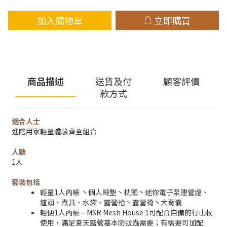
加入購物車
立即購買
商品描述
送貨及付
顧客評價
款方式
適合人士
進階用家輕量體驗齊全組合
人數
1人
套裝包括
輕量1人內帳 丶個人睡墊丶枕頭丶迷你電子泵連營燈、
爐頭、煮具、水袋、露營枱丶露營椅丶大背囊
輕便1人內帳 – MSR Mesh House 1可配合自備的行山杖
使用，滿足夏天露營基本防蚊蟲需要；有需要可加配