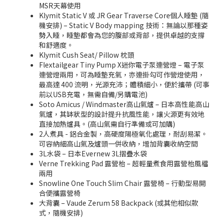
MSR天幕使用
Klymit Static V 或 JR Gear Traverse Core個人睡墊 (隨
機安排) – Static V Body mapping 技術：無論以那種姿
勢入睡，睡墊都會為您的腹部或背部，提供卓越的支撐
和舒適度。
Klymit Cush Seat/ Pillow 枕頭
Flextailgear Tiny Pump X迷你電子泵連營燈 – 電子泵
連營燈兩用，可為睡墊充氣，亦連掛勾可作營燈使用，
最高達 400 流明，光源充沛；體積細小，便於攜帶 (可事
前以USB充電，無需自備/另購電池)
Soto Amicus / Windmaster高山氣爐 – 日本高性能高山
氣爐，其缽狀型的設計提升抗風性能，讓火源更有效地
直接加熱爐具。(高山氣需自行準備或可加購)
2人煮具 - 鋁合金製，高硬度陽極氧化處理，耐刮易潔。
可容納細高山氣及爐頭一併收納，增加背囊收納空間
3L水袋 – 日本Evernew 3L摺疊水袋
Verne Trekking Pad 露營枱 – 超輕量煮食用露營枱風檔
兩用
Snowline One Touch Slim Chair 露營椅 – 行動型易開
合便攜露營椅
大背囊 – Vaude Zerum 58 Backpack (或其他相似款
式，隨機安排)