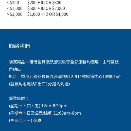
< $200
$200 + ID OR $800
< $1,000
$500 + ID OR $2,000
> $1,000
$1,000 + ID OR $4,000
聯絡我們
購買用品丶租借營具及洗營交收等全部服務均適用 - 山問荔枝
角總店
地址：香港九龍荔枝角長沙灣道912-914號時信中心10樓01室
(荔枝角地鐵站C出口1分鐘內到達)
營業時間：
(星期一丶四丶五) 12nn-8:30pm
(星期六丶日及公眾假期) 11:00am-6pm
(星期二丶三) 休息