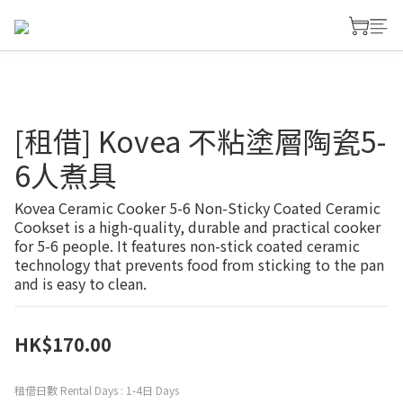
[租借] Kovea 不粘塗層陶瓷5-
6人煮具
Kovea Ceramic Cooker 5-6 Non-Sticky Coated Ceramic 
Cookset is a high-quality, durable and practical cooker 
for 5-6 people. It features non-stick coated ceramic 
technology that prevents food from sticking to the pan 
and is easy to clean.
HK$170.00
租借日數 Rental Days
: 1-4日 Days