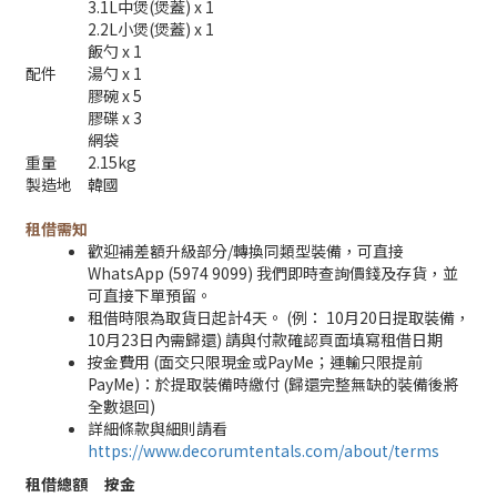
3.1L中煲(煲蓋) x 1
2.2L小煲(煲蓋) x 1
飯勺 x 1
配件
湯勺 x 1
膠碗 x 5
膠碟 x 3
網袋
重量
2.15kg
製造地
韓國
租借需知
歡迎補差額升級部分/轉換同類型裝備，可直接
WhatsApp (5974 9099) 我們即時查詢價錢及存貨，並
可直接下單預留。
租借時限為取貨日起計4天。 (例： 10月20日提取裝備，
10月23日內需歸還) 請與付款確認頁面填寫租借日期
按金費用 (面交只限現金或PayMe；運輸只限提前
PayMe)：於提取裝備時繳付 (歸還完整無缺的裝備後將
全數退回)
詳細條款與細則請看
https://www.decorumtentals.com/about/terms
租借總額
按金