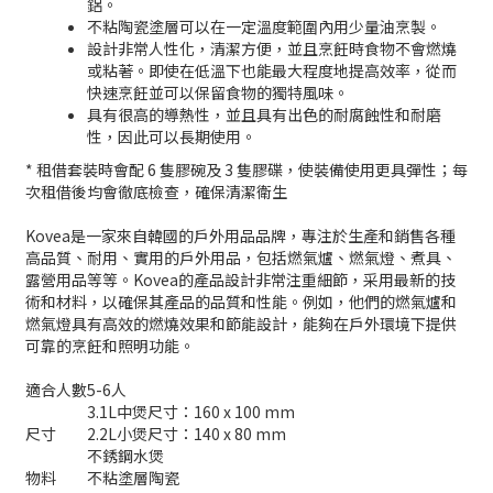
鋁。
不粘陶瓷塗層可以在一定溫度範圍內用少量油烹製。
設計非常人性化，清潔方便，並且烹飪時食物不會燃燒
或粘著。即使在低溫下也能最大程度地提高效率，從而
快速烹飪並可以保留食物的獨特風味。
具有很高的導熱性，並且具有出色的耐腐蝕性和耐磨
性，因此可以長期使用。
* 租借套裝時會配 6 隻膠碗及 3 隻膠碟，使裝備使用更具彈性；每
次租借後均會徹底檢查，確保清潔衛生
Kovea是一家來自韓國的戶外用品品牌，專注於生產和銷售各種
高品質、耐用、實用的戶外用品，包括燃氣爐、燃氣燈、煮具、
露營用品等等。Kovea的產品設計非常注重細節，采用最新的技
術和材料，以確保其產品的品質和性能。例如，他們的燃氣爐和
燃氣燈具有高效的燃燒效果和節能設計，能夠在戶外環境下提供
可靠的烹飪和照明功能。
適合人數
5-6人
3.1L中煲尺寸：160 x 100 mm
尺寸
2.2L小煲尺寸：140 x 80 mm
不銹鋼水煲
物料
不粘塗層陶瓷