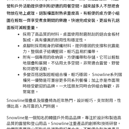
營和戶外活動提供便利和舒適的用餐空間。越來越多人不想把食
物放在地上處理，鋁製檯面耐熱承重度高，有輕便的桌方便小組
圍在輕鬆一齊享受煮食期間的樂趣。快速完成安裝，更設有孔鋁
面板可減輕重量。
採用了高品質的材料，桌面使用耐磨耐刮的鋁合金板材
製成，具有優異的耐用性和穩定性。
桌腳則採用輕身的碳纖材料，提供穩固的支撐和抗震能
力。整個桌子結構堅固，輕巧且易於攜帶。
附有一個專用的收納袋，方便攜帶和存儲。它可以輕鬆
地摺疊和展開，不佔用太多空間，非常適合露營、野營
和郊遊等活動。
多變百搭鋁製超輕組合檯，輕巧穩固， Snowline系列摺
檯另一優勢是可兼容更多同系列餐檯；加上亦是市面現
時極受歡迎的品牌。一大班朋友同時合併組合聯歡，非
常寫意。
Snowline摺疊桌及摺疊椅為近年熱門，設計輕巧，支架耐用，性
價比高，為可靠的入門所選。
Snowline是一個知名的韓國戶外用品品牌，專注於設計和製造高
品質的露營和登山用品。Snowline注重產品的創新和技術研發。