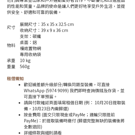
他們與專業登山家和戶外運動愛好者合作，不斷優化和改進產品
的性能和質量。品牌的使命是讓人們更好地享受戶外生活，並提
供安全、舒適和可靠的裝備。
展開尺寸：35 x 35 x 32.5 cm
尺寸
收納尺寸：39 x 9 x 36 cm
支架：碳纖
桌面：鋁
物料
檯底置物網
專用收納袋
承重
10 kg
重量
560g
租借需知
歡迎補差額升級部分/轉換同類型裝備，可直接
WhatsApp (5974 9099) 我們即時查詢價錢及存貨，並
可直接下單預留。
請與付款確認頁面填寫租借日期 (例： 10月20日提取裝
備，10月23日內需歸還)
按金費用 (面交只限現金或PayMe；運輸只限提前
PayMe)：於提取裝備時繳付 (歸還完整無缺的裝備後將
全數退回)
詳細條款與細則請看