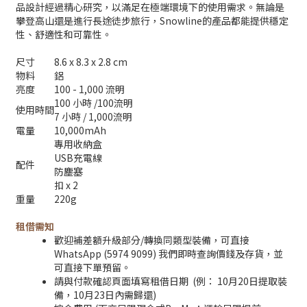
品設計經過精心研究，以滿足在極端環境下的使用需求。無論是
攀登高山還是進行長途徒步旅行，Snowline的產品都能提供穩定
性、舒適性和可靠性。
尺寸
8.6 x 8.3 x 2.8 cm
物料
鋁
亮度
100 - 1,000 流明
100 小時 /100流明
使用時間
7 小時 / 1,000流明
電量
10,000mAh
專用收納盒
USB充電線
配件
防塵塞
扣 x 2
重量
220g
租借需知
歡迎補差額升級部分/轉換同類型裝備，可直接
WhatsApp (5974 9099) 我們即時查詢價錢及存貨，並
可直接下單預留。
請與付款確認頁面填寫租借日期 (例： 10月20日提取裝
備，10月23日內需歸還)