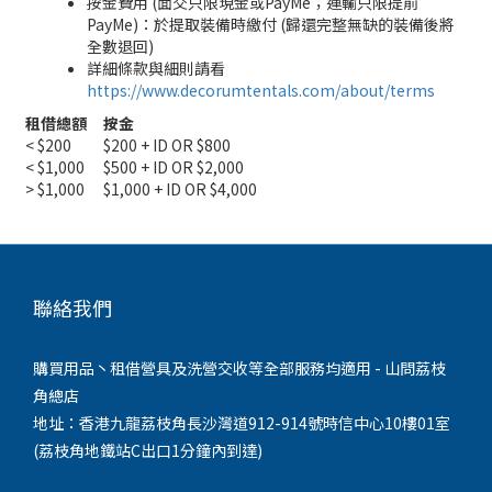
按金費用 (面交只限現金或PayMe；運輸只限提前
PayMe)：於提取裝備時繳付 (歸還完整無缺的裝備後將
全數退回)
詳細條款與細則請看
https://www.decorumtentals.com/about/terms
租借總額
按金
< $200
$200 + ID OR $800
< $1,000
$500 + ID OR $2,000
> $1,000
$1,000 + ID OR $4,000
聯絡我們
購買用品丶租借營具及洗營交收等全部服務均適用 - 山問荔枝
角總店
地址：香港九龍荔枝角長沙灣道912-914號時信中心10樓01室
(荔枝角地鐵站C出口1分鐘內到達)