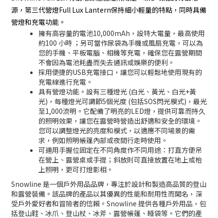
源，第三代營燈Full Lux Lantern保持細小輕量的特點，同時具備
營燈和充電功能。
擁有高容量的電池10,000mAh，設特大電量，最高使用
約100 小時 ；另可當作尿袋為手機或風扇充電，可以為
您的手機、平板電腦、相機等充電，確保您在露營期間
不會因為電池耗盡而失去通訊或娛樂的便利。
採用便捷的USB充電接口，讓您可以輕鬆地使用現有的
充電線進行充電。
具有營燈功能。設有三種燈光 (白光、黃光、白光+黃
光)，每種燈光可調節5個光度 (包括SOS閃光模式)，最光
至1,000流明。它配備了明亮的LED燈，提供可靠而持久
的照明效果，讓您在露營時營造出舒適和安全的環境。
您可以調整燈光的亮度和模式，以適應不同場景的需
求，例如照明帳篷內部或夜間行走時使用。
可運用手握位固定在不同角度作不同用途：打直方便吊
在營上、露營桌或手提；斜放則可直接放置在地上或枱
上照明，更可打燈影相。
Snowline 是一個戶外用品品牌，專注於設計和製造高品質的登山
和露營裝備。該品牌的產品以其優異的性能和耐用性而聞名，深
受戶外愛好者和冒險者的信賴。Snowline 提供各種戶外用品，包
括登山鞋、冰爪、登山杖、冰斧、露營帳篷、睡袋等。它們的產