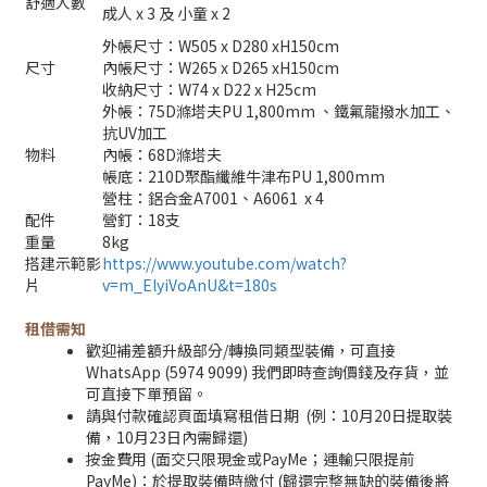
舒適人數
成人 x 3 及 小童 x 2
外帳尺寸：W505 x D280 xH150cm
尺寸
內帳尺寸：W265 x D265 xH150cm
收納尺寸：W74 x D22 x H25cm
外帳：75D滌塔夫PU 1,800mm 、鐵氟龍撥水加工、
抗UV加工
物料
內帳：68D滌塔夫
帳底：210D聚酯纖維牛津布PU 1,800mm
營柱：鋁合金A7001、A6061 x 4
配件
營釘：18支
重量
8kg
搭建示範影
https://www.youtube.com/watch?
片
v=m_ElyiVoAnU&t=180s
租借需知
歡迎補差額升級部分/轉換同類型裝備，可直接
WhatsApp (5974 9099) 我們即時查詢價錢及存貨，並
可直接下單預留。
請與付款確認頁面填寫租借日期 (例：10月20日提取裝
備，10月23日內需歸還)
按金費用 (面交只限現金或PayMe；運輸只限提前
PayMe)：於提取裝備時繳付 (歸還完整無缺的裝備後將