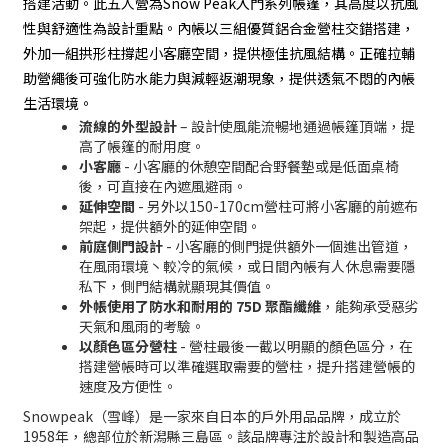
搭建活動。此五人營為Snow Peak入門系列帳篷，其高度以抗風
性與舒適性為設計重點。內帳以三組優質鋁合金營柱交錯搭建，
外加一組拱形柱撐起小客廳空間，提供極佳抗風結構。正確拉輔
助營繩後可強化防水能力與減輕返潮現象，提供透氣不悶的內帳
生活環境。
流線的外型設計
– 設計使風能流暢地通過帳篷頂端，提
高了帳篷的耐用度。
小客廳
- 小客廳的休憩空間配合野餐墊或是低面桌椅
後，可直接在內遮風避雨。
延伸空間
- 另外以150-170cm營柱可將小客廳的前遮布
架起，提供額外的延伸空間。
前庭側門設計
- 小客廳的側門提供額外一個進出管道，
在風雨環境丶較冷的氣候，或日間內帳有人休息需要隱
私下，側門結構就顯現其價值。
外帳使用了防水和耐用的 75D 聚酯纖維
，能夠承受惡劣
天氣和風雨的考驗。
以顏色區分營柱
- 營柱最後一截以明顯的顏色區分，在
搭建營帳時可以準確選取需要的營柱，提升搭建營帳的
速度及方便性。
Snowpeak（雪峰）是一家來自日本的戶外用品品牌，成立於
1958年，總部位於新潟縣三島區。該品牌專注於設計和製造高品