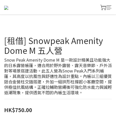
[租借] Snowpeak Amenity
Dome M 五人營
Snow Peak Amenity Dome M 是一款設計精美且功能強大
的日系露營帳篷，適合用於野外露營、露天音樂節、戶外派
對等場景搭建活動。此五人營為Snow Peak入門系列帳
篷，其高度以抗風性與舒適性為設計重點。內帳以三組優質
鋁合金營柱交錯搭建，外加一組拱形柱撐起小客廳空間，提
供極佳抗風結構。正確拉輔助營繩後可強化防水能力與減輕
返潮現象，提供透氣不悶的內帳生活環境。
HK$750.00