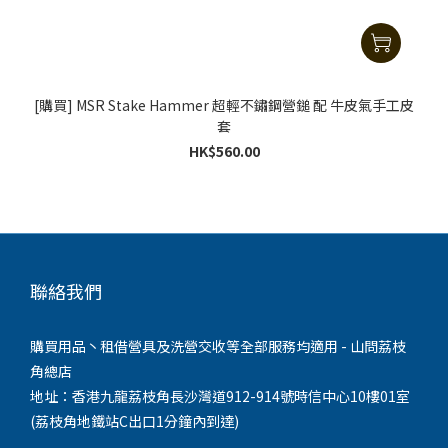
[購買] MSR Stake Hammer 超輕不鏽鋼營鎚 配 牛皮氣手工皮
套
HK$560.00
聯絡我們
購買用品丶租借營具及洗營交收等全部服務均適用 - 山問荔枝
角總店
地址：香港九龍荔枝角長沙灣道912-914號時信中心10樓01室
(荔枝角地鐵站C出口1分鐘內到達)