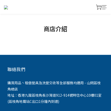
商店介紹
聯絡我們
購買用品丶租借營具及洗營交收等全部服務均適用 - 山問荔枝
角總店
地址：香港九龍荔枝角長沙灣道912-914號時信中心10樓01室
(荔枝角地鐵站C出口1分鐘內到達)