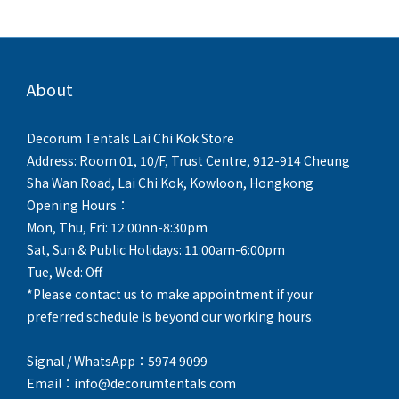
About
Decorum Tentals Lai Chi Kok Store
Address: Room 01, 10/F, Trust Centre, 912-914 Cheung
Sha Wan Road, Lai Chi Kok, Kowloon, Hongkong
Opening Hours：
Mon, Thu, Fri: 12:00nn-8:30pm
Sat, Sun & Public Holidays: 11:00am-6:00pm
Tue, Wed: Off
*Please contact us to make appointment if your
preferred schedule is beyond our working hours.
Signal / WhatsApp：5974 9099
Email：info@decorumtentals.com