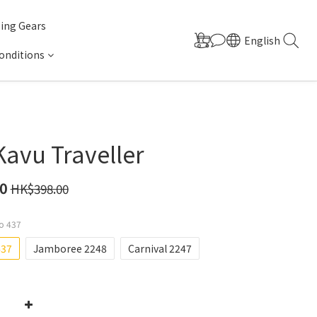
ing Gears
English
onditions
Kavu Traveller
0
HK$398.00
po 437
437
Jamboree 2248
Carnival 2247