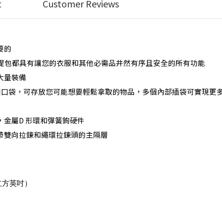
t
Customer Reviews
要的
r 手提包都具有讓您的衣服和其他必需品井然有序且安全的所有功能
大量裝備
頂部入口口袋，可存放您可能想要輕鬆拿取的物品，多個內部插袋可實現更
金屬D 形環和彈簧鉤硬件
帶雙向拉鍊和繩環拉鍊頭的主隔層
.7 立方英吋）