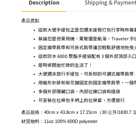
Description
Shipping & Paymen
產品賣點
這款大號手提包正是您週末度假打包行李時所需
無論您是搭乘飛機、駕駛還是航海，Travele
固定織帶肩帶和可拆式肩帶讓您輕鬆舒適地拖曳
這款防水 600D 聚酯手提袋配有 3 個外部
是時候開始忙碌的生活了！
大號週末旅行手提包，可拆卸的可調式織帶肩帶，
用箱形針跡和菊花鏈固定的固定織帶肩帶，一個
多個外部隱藏口袋、內部拉鍊口袋和插袋
可安裝在拉桿包手柄上的拉桿套，方便旅行
產品規格：
40cm x 43.8cm x 17.15cm（30 公升/1830
材質物料：
11oz 100% 600D polyester 