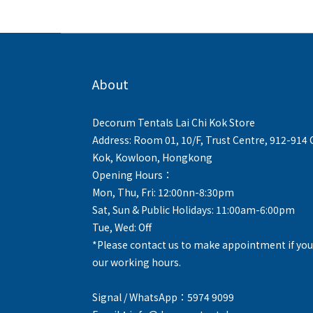
About
Decorum Tentals Lai Chi Kok Store
Address: Room 01, 10/F, Trust Centre, 912-914
Kok, Kowloon, Hongkong
Opening Hours：
Mon, Thu, Fri: 12:00nn-8:30pm
Sat, Sun & Public Holidays: 11:00am-6:00pm
Tue, Wed: Off
*Please contact us to make appointment if you
our working hours.
Signal / WhatsApp：5974 9099