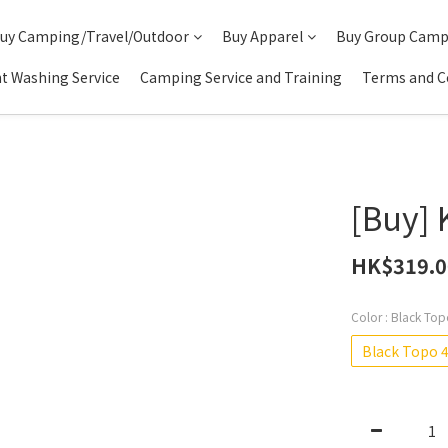
uy Camping/Travel/Outdoor
Buy Apparel
Buy Group Camp
t Washing Service
Camping Service and Training
Terms and C
[Buy] 
HK$319.0
Color
: Black To
Black Topo 