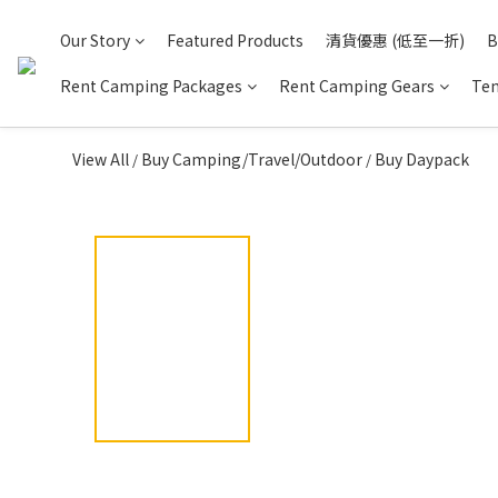
Our Story
Featured Products
清貨優惠 (低至一折)
B
Rent Camping Packages
Rent Camping Gears
Ten
View All
Buy Camping/Travel/Outdoor
Buy Daypack
/
/