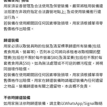
裝備使用/ 損壞
用家須妥善管理及合法使用及保管裝備。嚴禁將租用裝備違
法搭建在非政府指定合法露營地點上; 及或使用裝備進行違
法行為。
若裝備在使用期間因任何因素導致損壞，用家須根據單項零
售價格作出賠償。
歸還裝備
用家必須以取營具時的包裝及清潔標準歸還所有裝備(包括
煮食用具、營幕等)，否則本公司將向承租者收取相關的整
理費(包括但不限於每件營幕$80)及清潔費(包括但不限於每
套煮食用具$50)。如為無法處理或不可逆的髒污程度，將視
同損壞作賠償。
若裝備在使用期間因任何因素導致損壞，用家須根據單項零
售價格作出賠償。用家在歸還裝備時請確認裝備內任何遺留
之物品。裝備歸還後有關之遺留物，本店概不負責。
不依時歸還裝備
如用家無法依時歸還裝備，請主動以WhatsApp/Signal聯絡