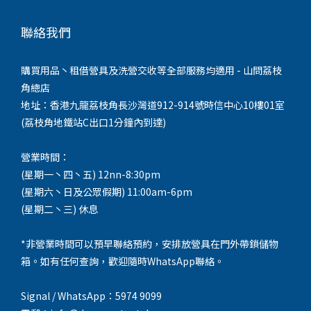
聯絡我們
購買用品丶租借營具及洗營交收等全部服務均適用 - 山問荔枝
角總店
地址：香港九龍荔枝角長沙灣道912-914號時信中心10樓01室
(荔枝角地鐵站C出口1分鐘內到達)
營業時間：
(星期一丶四丶五) 12nn-8:30pm
(星期六丶日及公眾假期) 11:00am-6pm
(星期二丶三) 休息
*非營業時間可以預早聯絡預約，安排放營具在門外帶鎖儲物
箱。如有任何查詢，歡迎隨時WhatsApp聯絡。
Signal / WhatsApp：5974 9099