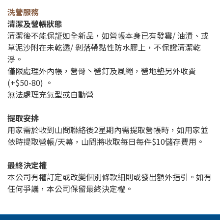
洗營服務
清潔及營帳狀態
清潔後不能保証如全新品，如營帳本身已有發霉/ 油漬、或
草泥沙附在未乾透/ 剝落帶黏性防水膠上，不保證清潔乾
淨。
僅限處理外內帳，營骨丶營釘及風繩，營地墊另外收費
(+$50-80) 。
無法處理充氣型或自動營
提取安排
用家需於收到山問聯絡後2星期內需提取營帳時，如用家並
依時提取營帳/天幕，山問將收取每日每件$10儲存費用。
最終決定權
本公司有權訂定或改變個別條款細則或發出額外指引。如有
任何爭議，本公司保留最終決定權。