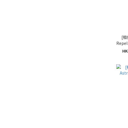
[租借
Repe
HK