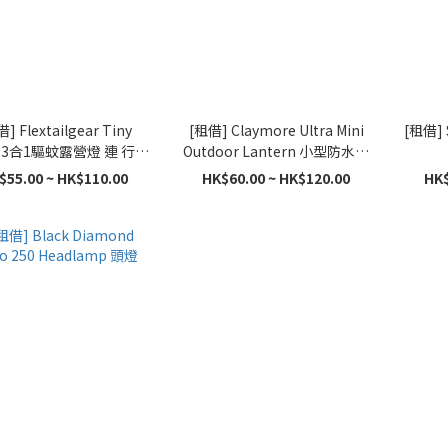
] Flextailgear Tiny
[租借] Claymore Ultra Mini
[租借] 
l 3合1驅蚊露營燈 連 行動
Outdoor Lantern 小型防水戶
電源 2日1夜套裝
外營燈 (顏色隨機)
$55.00 ~ HK$110.00
HK$60.00 ~ HK$120.00
HK$