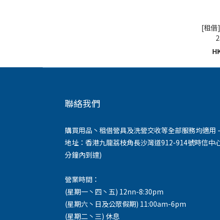
[租借]
2
HK
聯絡我們
購買用品丶租借營具及洗營交收等全部服務均適用 -
地址：香港九龍荔枝角長沙灣道912-914號時信中心
分鐘內到達)
營業時間：
(星期一丶四丶五) 12nn-8:30pm
(星期六丶日及公眾假期) 11:00am-6pm
(星期二丶三) 休息