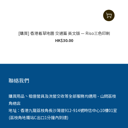
[購買] 香港着草地圖 交通篇 英文版 — Riso三色印刷
HK$30.00
聯絡我們
購買用品丶租借營具及洗營交收等全部服務均適用 - 山問荔枝
角總店
地址：香港九龍荔枝角長沙灣道912-914號時信中心10樓01室
(荔枝角地鐵站C出口1分鐘內到達)