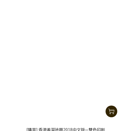
[購買] 香港着草地圖2018中文版—雙色印刷