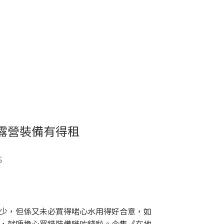
7｜露營裝備有得租
S
少，但係又未必買得啱心水用得好合意，如
，就唔擔心買錯裝備嘥咗錢啦。今集《在地