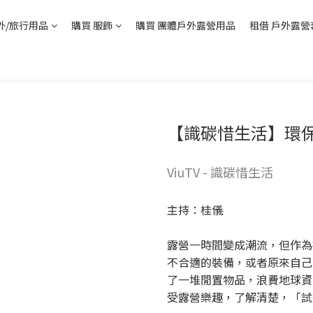
外/旅行用品
購買 服飾
購買 團體戶外露營用品
租借 戶外露營
【識碳惜生活】環
ViuTV - 識碳惜生活
主持：桂儀
露營一時間變成潮流，但作為
不合適的裝備，或者原來自己
了一堆閒置物品，浪費地球資
受露營樂趣，了解清楚，「試