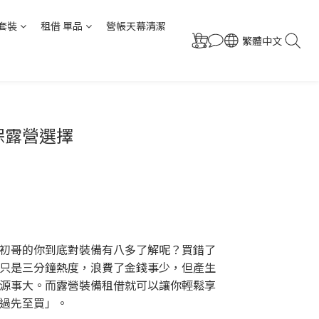
套裝
租借 單品
營帳天幕清潔
繁體中文
保露營選擇
初哥的你到底對裝備有八多了解呢？買錯了
只是三分鐘熱度，浪費了金錢事少，但產生
源事大。而露營裝備租借就可以讓你輕鬆享
過先至買」。