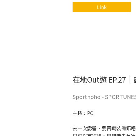
Link
在地Out遊 EP.2
Sporthoho - SPORTUNE
主持：PC
去一次露營，要買嘅裝備都唔
果可以有得租，用到啱先至買