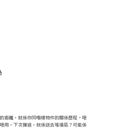
為
的距離，就係你同嗰樣物件的關係歷程。唔
唔用，下次摷返，就係送去堆填區？可能係