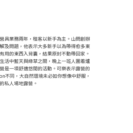
營具業務兩年，租客以新手為主。山問創辦
解及問題，他表示大多新手以為帶得愈多東
有用的東西入背囊，結果原封不動帶回家。
生活中藍天與綠草之間，晚上一班人圍着爐
營是一項舒適悠閒的活動。可樂表示露營的
cation不同，大自然環境未必如你想像中舒服，
的私人場地露營。