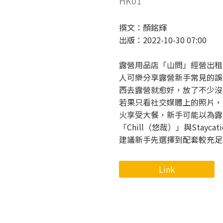
HK01
撰文：顏銘輝
出版：2022-10-30 07:00
露營用品店「山問」經營出租
人可樂分享露營新手常見的誤
西去露營就愈好，放了不少沒
若果只看社交媒體上的照片，
火享受大餐，新手可能以為露
「Chill（悠哉）」與Stay
建議新手先選擇到配套較充足
Link