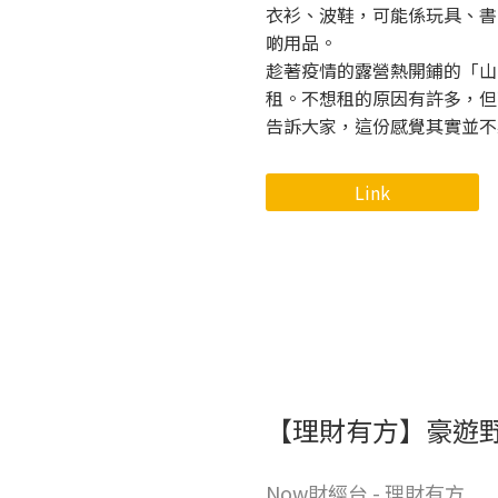
衣衫、波鞋，可能係玩具、書
啲用品。
趁著疫情的露營熱開鋪的「山
租。不想租的原因有許多，但
告訴大家，這份感覺其實並不
Link
【理財有方】豪遊野
Now財經台 - 理財有方