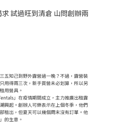
求 試過旺到清倉 山問創辦兩
三五知己到野外露營過一晚？不過，露營裝
只用得兩三次，新手買營未必划算，所以另
租用營具。
 Tentals」在疫情期間成立，主力推廣出租露
潮興起。創辦人可樂表示在上個冬季，他們
部租出，但夏天可以幾個周末沒有訂單。他
」的生意。