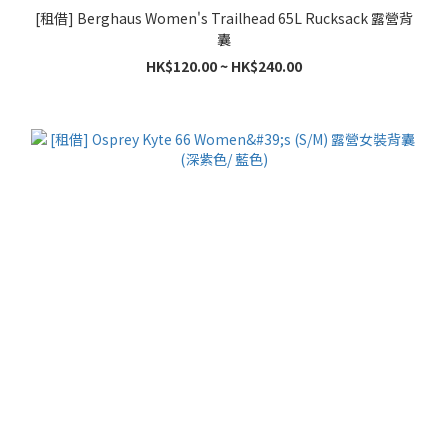
[租借] Berghaus Women's Trailhead 65L Rucksack 露營背
囊
HK$120.00 ~ HK$240.00