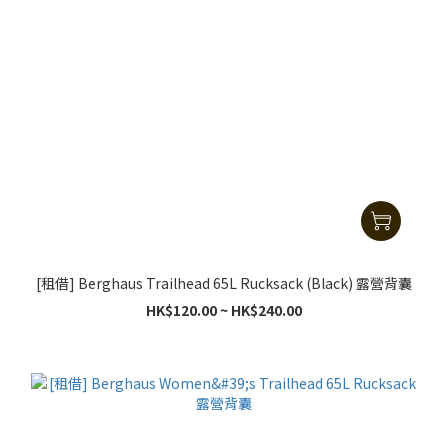
[租借] Berghaus Trailhead 65L Rucksack (Black) 露營背囊
HK$120.00 ~ HK$240.00