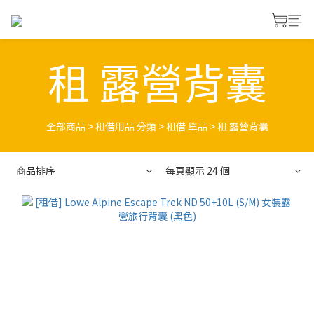
租 露營背囊
全部商品
>
租借用品 分類
>
租借 單品
>
租 露營背囊
商品排序
每頁顯示 24 個