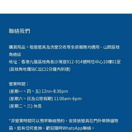
聯絡我們
購買用品丶租借營具及洗營交收等全部服務均適用 - 山問荔枝
角總店
地址：香港九龍荔枝角長沙灣道912-914號時信中心10樓01室
(荔枝角地鐵站C出口1分鐘內到達)
營業時間：
(星期一丶四丶五) 12nn-8:30pm
(星期六丶日及公眾假期) 11:00am-6pm
(星期二丶三) 休息
*非營業時間可以預早聯絡預約，安排放營具在門外帶鎖儲物
箱。如有任何查詢，歡迎隨時WhatsApp聯絡。