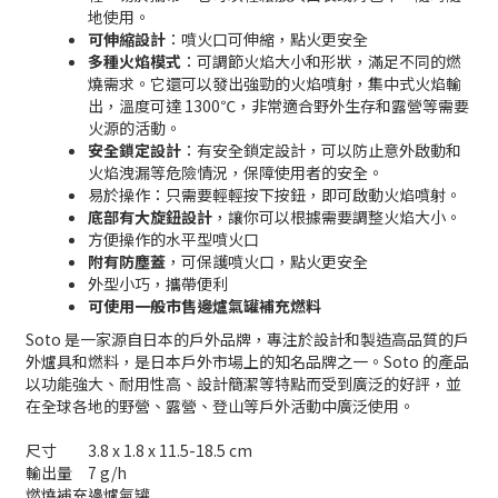
地使用。
可伸縮設計
：噴火口可伸縮，點火更安全
多種火焰模式
：可調節火焰大小和形狀，滿足不同的燃
燒需求。它還可以發出強勁的火焰噴射，集中式火焰輸
出，溫度可達 1300℃，非常適合野外生存和露營等需要
火源的活動。
安全鎖定設計
：有安全鎖定設計，可以防止意外啟動和
火焰洩漏等危險情況，保障使用者的安全。
易於操作：只需要輕輕按下按鈕，即可啟動火焰噴射。
底部有大旋鈕設計
，讓你可以根據需要調整火焰大小。
方便操作的水平型噴火口
附有防塵蓋
，可保護噴火口，點火更安全
外型小巧，攜帶便利
可使用一般市售邊爐氣罐補充燃料
Soto 是一家源自日本的戶外品牌，專注於設計和製造高品質的戶
外爐具和燃料，是日本戶外市場上的知名品牌之一。Soto 的產品
以功能強大、耐用性高、設計簡潔等特點而受到廣泛的好評，並
在全球各地的野營、露營、登山等戶外活動中廣泛使用。
尺寸
3.8 x 1.8 x 11.5-18.5 cm
輸出量
7 g/h
燃燒補充
邊爐氣罐