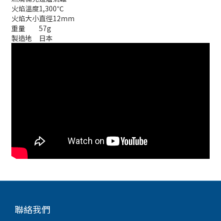
火焰溫度
1,300℃
火焰大小
直徑12mm
重量
57g
製造地
日本
聯絡我們