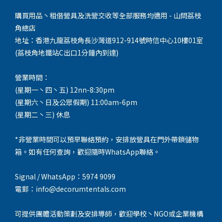
購買用品丶租借營具及洗營交收等全部服務均適用 - 山問荔枝
角總店
地址：香港九龍荔枝角長沙灣道912-914號時信中心10樓01室
(荔枝角地鐵站C出口1分鐘內到達)
營業時間：
(星期一丶四丶五) 12nn-8:30pm
(星期六丶日及公眾假期) 11:00am-6pm
(星期二丶三) 休息
*非營業時間可以預早聯絡預約，安排放營具在門外帶鎖儲物
箱。如有任何查詢，歡迎隨時WhatsApp聯絡。
Signal / WhatsApp：5974 9099
電郵：info@decorumtentals.com
可提供團體活動策劃及安排導師，歡迎學校丶NGO或企業機構