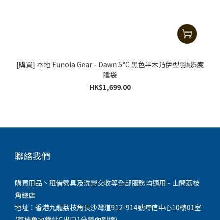
[購買] 本地 Eunoia Gear - Dawn 5°C 黑色半木乃伊型羽絨5度
睡袋
HK$1,699.00
聯絡我們
購買用品丶租借營具及洗營交收等全部服務均適用 - 山問荔枝
角總店
地址：香港九龍荔枝角長沙灣道912-914號時信中心10樓01室
(荔枝角地鐵站C出口1分鐘內到達)