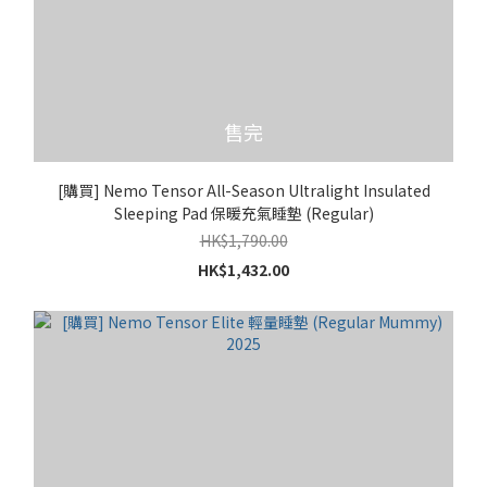
售完
[購買] Nemo Tensor All-Season Ultralight Insulated
Sleeping Pad 保暖充氣睡墊 (Regular)
HK$1,790.00
HK$1,432.00