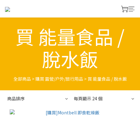
買 能量食品 /
脫水飯
全部商品
>
購買 露營/户外/旅行用品
>
買 能量食品 / 脫水飯
商品排序
每頁顯示 24 個