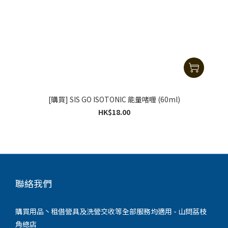
[購買] SIS GO ISOTONIC 能量啫喱 (60ml)
HK$18.00
聯絡我們
購買用品丶租借營具及洗營交收等全部服務均適用 - 山問荔枝
角總店