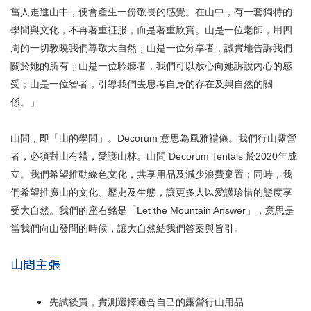
當人走進山中，便會產生一份敬畏的感覺。在山中，有一套獨特的
學問與文化，不再著重征服，而是著重欣賞。山是一位老師，用四
周的一切教曉我們尊敬大自然；山是一位分享者，誠實地告訴我們
關於她的所有；山是一位聆聽者，我們可以放心向她訴說內心的感
受；山是一位智者，引導我們去思考自身的存在及與自然的關
係。」
山問，即「山的學問」。Decorum 意思為風雅禮儀。我們行山露營
者，必須對山有禮，愛護山林。山問 Decorum Tentals 於2020年成
立。我們希望推動綠色文化，共享用品及減少浪費棄置；同時，我
們希望推廣山的文化、歷史及生態，讓更多人以愛護珍惜的態度享
受大自然。我們的座右銘是「Let the Mountain Answer」，意思是
當我們向山發問的時候，讓大自然結我們答案與旨引。
山問主張
先試後買，實測選擇適合自己的露營行山用品