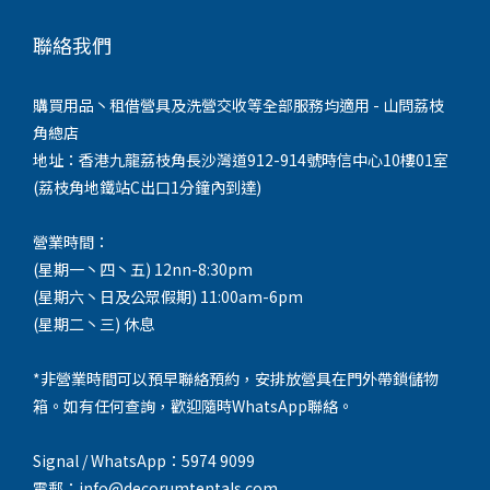
聯絡我們
購買用品丶租借營具及洗營交收等全部服務均適用 - 山問荔枝
角總店
地址：香港九龍荔枝角長沙灣道912-914號時信中心10樓01室
(荔枝角地鐵站C出口1分鐘內到達)
營業時間：
(星期一丶四丶五) 12nn-8:30pm
(星期六丶日及公眾假期) 11:00am-6pm
(星期二丶三) 休息
*非營業時間可以預早聯絡預約，安排放營具在門外帶鎖儲物
箱。如有任何查詢，歡迎隨時WhatsApp聯絡。
Signal / WhatsApp：5974 9099
電郵：info@decorumtentals.com