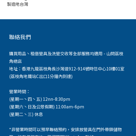
製造地
台灣
聯絡我們
購買用品丶租借營具及洗營交收等全部服務均適用 - 山問荔枝
角總店
地址：香港九龍荔枝角長沙灣道912-914號時信中心10樓01室
(荔枝角地鐵站C出口1分鐘內到達)
營業時間：
(星期一丶四丶五) 12nn-8:30pm
(星期六丶日及公眾假期) 11:00am-6pm
(星期二丶三) 休息
*非營業時間可以預早聯絡預約，安排放營具在門外帶鎖儲物