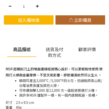
加入購物車
立即購買
商品描述
送貨及付
顧客評價
款方式
MSR 超鋼刮刀上的彎曲邊緣經過精心設計，可以更輕鬆地使用 使
用打火棒與金屬摩擦，不受天氣影響，即使潮濕依然可以生火 。
瞬間可產生3,000°C / 5,500°F的火花，迅速點燃高山氣/
白電油煮食爐及其他火源。
可持續敲擊3,000 至12,000 次－遠超過普通打火機。
與許多MSR 爐配件一樣，有一個內建開瓶器、掛繩。
尺寸
2.5 x 9.5 cm
重量
40g