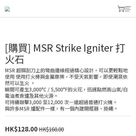
[購買] MSR Strike Igniter 打
火石
MSR 超鋼刮刀上的彎曲邊緣經過精心設計，可以更輕鬆地
使用 使用打火棒與金屬摩擦，不受天氣影響，即使潮濕依
然可以生火 。
瞬間可產生3,000°C / 5,500°F的火花，迅速點燃高山氣/白
電油煮食爐及其他火源。
可持續敲擊3,000 至12,000 次－遠超過普通打火機。
與許多MSR 爐配件一樣，有一個內建開瓶器、掛繩。
HK$128.00
HK$160.00