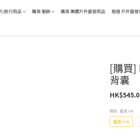
外/旅行用品
購買 服飾
購買 團體戶外露營用品
租借 戶外露營
[購買]
背囊
HK$545.0
顏色
: 藍色 Ink
藍色 Ink