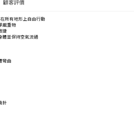
顧客評價
您在所有地形上自由行動
以承載重物
敏捷
身體並保持空氣流通
體彎曲
南針