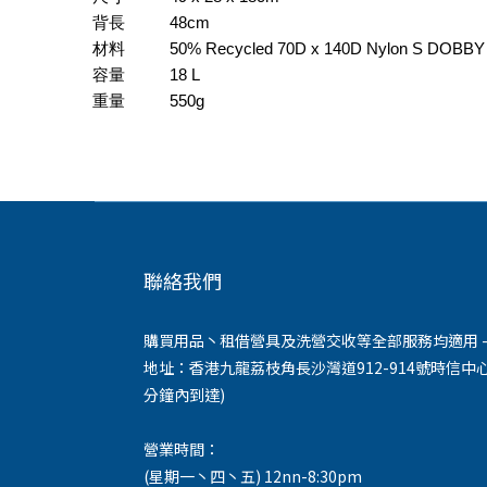
背長 
48cm
材料
50% Recycled 70D x 140D Nylon S DOBBY / 
容量  
18 L
重量  
550g
聯絡我們
購買用品丶租借營具及洗營交收等全部服務均適用 -
地址：香港九龍荔枝角長沙灣道912-914號時信中心
分鐘內到達)
營業時間：
(星期一丶四丶五) 12nn-8:30pm