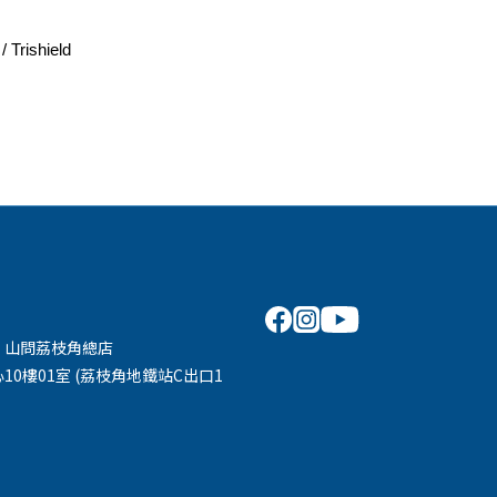
Trishield
 山問荔枝角總店
10樓01室 (荔枝角地鐵站C出口1