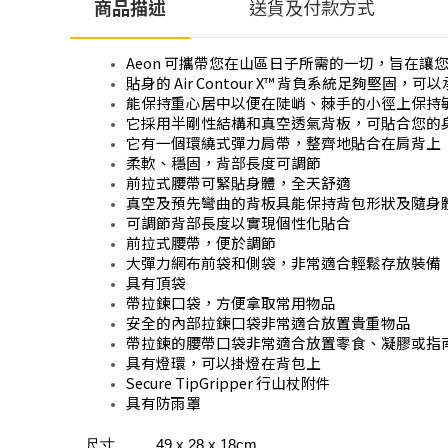
商品描述
送貨及付款方式
Aeon 可攜帶您在山區日子所需的一切，旨在讓
貼身的 Air Contour X™ 背負系統足夠堅固，可
能保持重心居中以便在陡峭、棘手的小徑上保持
它採用半剛性結構和真空透氣背板，可貼合您的
它有一個環繞式彈力肩帶，整齊地貼合在肩背上
柔軟、穩固，背部長度可調節
前拉式腰帶可緊貼身體，全天舒適
真空及預先彎曲的背板具能保持背包形狀及隨身
可調節背部長度以實現個性化貼合
前拉式腰帶，便於調節
大彈力網布前袋和側袋，非常適合輕鬆存放裝備
具有頂袋
帶拉鍊口袋，方便拿取常用物品
安全的內部拉鍊口袋非常適合放置貴重物品
帶拉鍊的腰帶口袋非常適合放置零食、凝膠或指
具有燈環，可以掛燈在背包上
Secure TipGripper 行山杖附件
具有防雨罩
尺寸  
49 x 28 x 18cm