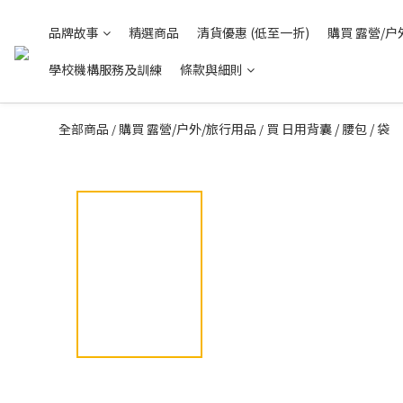
品牌故事
精選商品
清貨優惠 (低至一折)
購買 露營/户
學校機構服務及訓練
條款與細則
全部商品
購買 露營/户外/旅行用品
買 日用背囊 / 腰包 / 袋
/
/