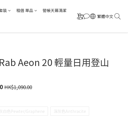
套裝
租借 單品
營帳天幕清潔
繁體中文
 Rab Aeon 20 輕量日用登山
0
HK$1,090.00
灰白色Pewter/Graphene
深灰色Anthracite