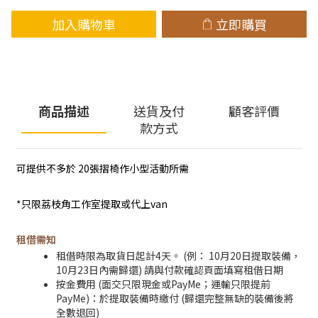
加入購物車
立即購買
商品描述
送貨及付
顧客評價
款方式
可提供不多於 20張摺椅作小型活動所需
*只限荔枝角工作室提取或代上van
租借需知
租借時限為取貨日起計4天。 (例： 10月20日提取裝備，
10月23日內需歸還) 請與付款確認頁面填寫租借日期
按金費用 (面交只限現金或PayMe；運輸只限提前
PayMe)：於提取裝備時繳付 (歸還完整無缺的裝備後將
全數退回)